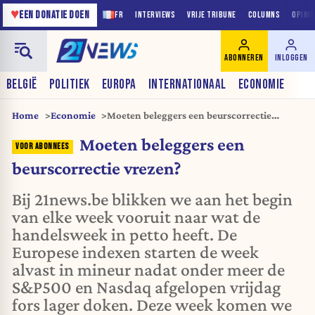
♥
EEN DONATIE DOEN
FR
INTERVIEWS
VRIJE TRIBUNE
COLUMNS
OPINI
ABONNEREN
INLOGGEN
BELGIË
POLITIEK
EUROPA
INTERNATIONAAL
ECONOMIE
Home
Economie
Moeten beleggers een beurscorrectie
vrezen?
Moeten beleggers een
beurscorrectie vrezen?
Bij 21news.be blikken we aan het begin
van elke week vooruit naar wat de
handelsweek in petto heeft. De
Europese indexen starten de week
alvast in mineur nadat onder meer de
S&P500 en Nasdaq afgelopen vrijdag
fors lager doken. Deze week komen we