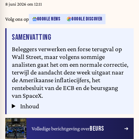
percent at 40,518.87, and the S&P was 0.1 percent lower at 5,536.08. The
8 juni 2026 om 12:11
Nasdaq slipped 0.2 percent to 17,566.08. (Photo by ANGELA WEISS /
AFP)
Volg ons op
GOOGLE NEWS
GOOGLE DISCOVER
VAN HET ARTIKEL
SAMENVATTING
Beleggers verwerken een forse terugval op
Wall Street, maar volgens sommige
analisten gaat het om een normale correctie,
terwijl de aandacht deze week uitgaat naar
de Amerikaanse inflatiecijfers, het
rentebesluit van de ECB en de beursgang
van SpaceX.
Inhoud
BEURS
Volledige berichtgeving over