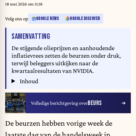
percent at 40,518.87, and the S&P was 0.1 percent lower at 5,536.08. The
18 mei 2026 om 11:18
Nasdaq slipped 0.2 percent to 17,566.08. (Photo by ANGELA WEISS /
AFP)
Volg ons op
GOOGLE NEWS
GOOGLE DISCOVER
VAN HET ARTIKEL
SAMENVATTING
De stijgende olieprijzen en aanhoudende
inflatievrees zetten de beurzen onder druk,
terwijl beleggers uitkijken naar de
kwartaalresultaten van NVIDIA.
Inhoud
BEURS
Volledige berichtgeving over
De beurzen hebben vorige week de
laatste dag van de handelsweek in