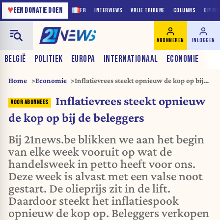
♥
EEN DONATIE DOEN
FR
INTERVIEWS
VRIJE TRIBUNE
COLUMNS
OPINI
ABONNEREN
INLOGGEN
BELGIË
POLITIEK
EUROPA
INTERNATIONAAL
ECONOMIE
Home
Economie
Inflatievrees steekt opnieuw de kop op bij
de beleggers
Inflatievrees steekt opnieuw
de kop op bij de beleggers
Bij 21news.be blikken we aan het begin
van elke week vooruit op wat de
handelsweek in petto heeft voor ons.
Deze week is alvast met een valse noot
gestart. De olieprijs zit in de lift.
Daardoor steekt het inflatiespook
opnieuw de kop op. Beleggers verkopen