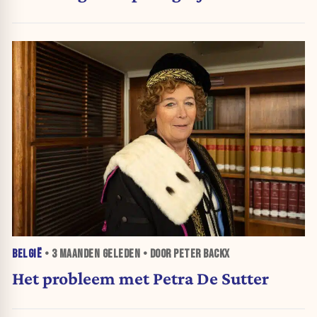
BELGIË
•
3 MAANDEN
GELEDEN • DOOR PETER BACKX
Het probleem met Petra De Sutter