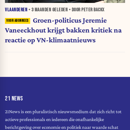
VLAANDEREN
•
3 MAANDEN
GELEDEN • DOOR PETER BACKX
Groen-politicus Jeremie
Vaneeckhout krijgt bakken kritiek na
reactie op VN-klimaatnieuws
21 NEWS
21News is een pluralistisch nieuwsmedium dat zich richt tot
actieve professionals en iedereen die onafhankelijke
berichtgeving over economie en politiek naar waarde schat