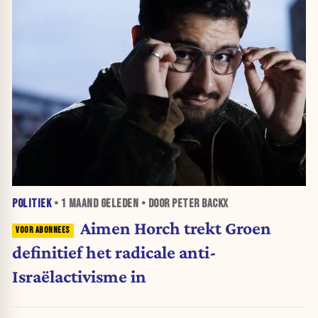
POLITIEK
•
1 MAAND
GELEDEN • DOOR PETER BACKX
Aimen Horch trekt Groen
definitief het radicale anti-
Israëlactivisme in