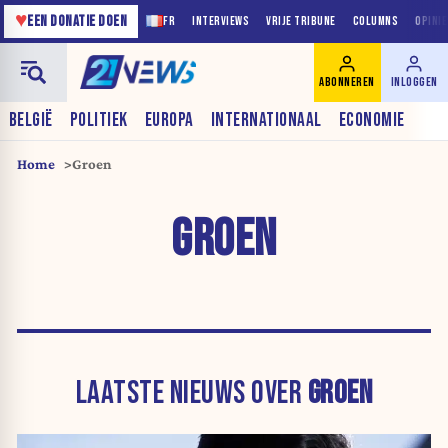
♥
EEN DONATIE DOEN
FR
INTERVIEWS
VRIJE TRIBUNE
COLUMNS
OPINI
ABONNEREN
INLOGGEN
BELGIË
POLITIEK
EUROPA
INTERNATIONAAL
ECONOMIE
Home
Groen
GROEN
LAATSTE NIEUWS OVER
GROEN