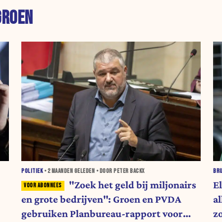
GROEN
POLITIEK
•
2 MAANDEN
GELEDEN • DOOR PETER BACKX
BR
"Zoek het geld bij miljonairs
E
en grote bedrijven": Groen en PVDA
a
gebruiken Planbureau-rapport voor
z