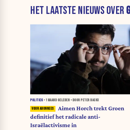
HET LAATSTE NIEUWS OVER
POLITIEK
•
1 MAAND
GELEDEN • DOOR PETER BACKX
Aimen Horch trekt Groen
definitief het radicale anti-
Israëlactivisme in