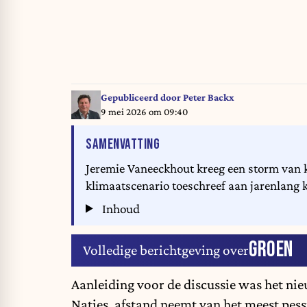
Gepubliceerd door
Peter Backx
9 mei 2026 om 09:40
VAN HET ARTIKEL
SAMENVATTING
Jeremie Vaneeckhout kreeg een storm van k
klimaatscenario toeschreef aan jarenlang 
Inhoud
GROEN
Volledige berichtgeving over
Aanleiding voor de discussie was het ni
Naties
, afstand neemt van het meest pes