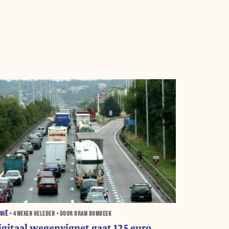
GIË
•
4 WEKEN
GELEDEN • DOOR BRAM BOMBEEK
igitaal wegenvignet gaat 125 euro