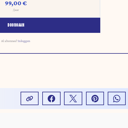
99,00 €
/jaar
DOORGAAN
Al abonnee?
Inloggen