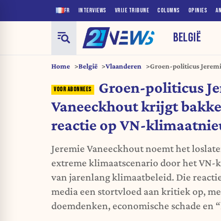
FR
INTERVIEWS
VRIJE TRIBUNE
COLUMNS
OPINIES
A
BELGIË
Home
België
Vlaanderen
Groen-politicus Jeremi
reactie op VN-klimaat
Groen-politicus J
Vaneeckhout krijgt bakke
reactie op VN-klimaatni
Jeremie Vaneeckhout noemt het loslate
extreme klimaatscenario door het VN-k
van jarenlang klimaatbeleid. Die reacti
media een stortvloed aan kritiek op, me
doemdenken, economische schade en “