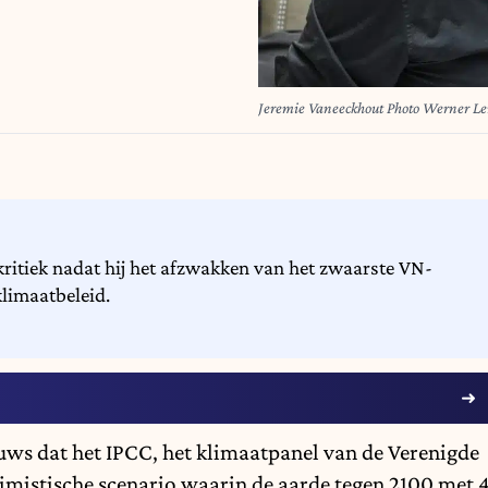
Jeremie Vaneeckhout Photo Werner Le
ritiek nadat hij het afzwakken van het zwaarste VN-
klimaatbeleid.
euws dat het IPCC,
het klimaatpanel van de Verenigde
simistische scenario waarin de aarde tegen 2100 met 