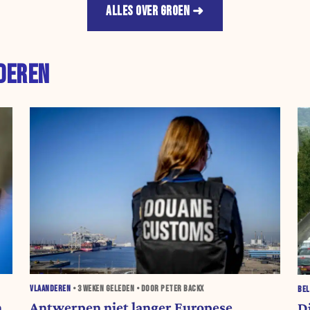
ALLES OVER GROEN
DEREN
VLAANDEREN
•
3 WEKEN
GELEDEN • DOOR PETER BACKX
BEL
n
Antwerpen niet langer Europese
D