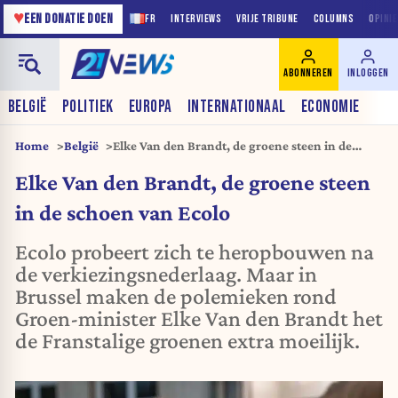
♥
EEN DONATIE DOEN
FR
INTERVIEWS
VRIJE TRIBUNE
COLUMNS
OPINI
ABONNEREN
INLOGGEN
BELGIË
POLITIEK
EUROPA
INTERNATIONAAL
ECONOMIE
Home
België
Elke Van den Brandt, de groene steen in de
schoen van Ecolo
Elke Van den Brandt, de groene steen
in de schoen van Ecolo
Ecolo probeert zich te heropbouwen na
de verkiezingsnederlaag. Maar in
Brussel maken de polemieken rond
Groen-minister Elke Van den Brandt het
de Franstalige groenen extra moeilijk.