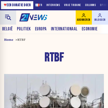
♥
EEN DONATIE DOEN
FR
INTERVIEWS
VRIJE TRIBUNE
COLUMNS
OPINI
ABONNEREN
INLOGGEN
BELGIË
POLITIEK
EUROPA
INTERNATIONAAL
ECONOMIE
Home
RTBF
RTBF