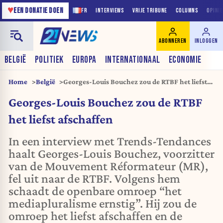
♥
EEN DONATIE DOEN
FR
INTERVIEWS
VRIJE TRIBUNE
COLUMNS
OPINI
ABONNEREN
INLOGGEN
BELGIË
POLITIEK
EUROPA
INTERNATIONAAL
ECONOMIE
Home
België
Georges-Louis Bouchez zou de RTBF het liefst
afschaffen
Georges-Louis Bouchez zou de RTBF
het liefst afschaffen
In een interview met Trends-Tendances
haalt Georges-Louis Bouchez, voorzitter
van de Mouvement Réformateur (MR),
fel uit naar de RTBF. Volgens hem
schaadt de openbare omroep “het
mediapluralisme ernstig”. Hij zou de
omroep het liefst afschaffen en de