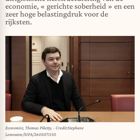
economie, « gerichte soberheid » en een
zeer hoge belastingdruk voor de
rijksten.
Economist, Thomas Piketty, - Credit:Stephane
Lemouton/SIPA/2605071150