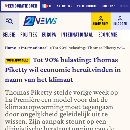
♥
EEN DONATIE DOEN
FR
INTERVIEWS
VRIJE TRIBUNE
COLUMNS
OPINI
ABONNEREN
INLOGGEN
BELGIË
POLITIEK
EUROPA
INTERNATIONAAL
ECONOMIE
Home
Internationaal
Tot 90% belasting: Thomas Piketty wil
economie heruitvinden in naam van
Tot 90% belasting: Thomas
het klimaat
Piketty wil economie heruitvinden in
naam van het klimaat
Thomas Piketty stelde vorige week op
La Première een model voor dat de
klimaatopwarming moet tegengaan
door ongelijkheid geleidelijk uit te
wissen. Zijn aanpak steunt op een
dirigistische herstructurering van de