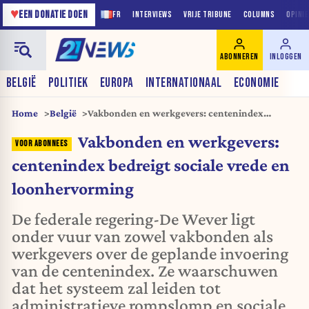
♥
EEN DONATIE DOEN
FR
INTERVIEWS
VRIJE TRIBUNE
COLUMNS
OPINI
ABONNEREN
INLOGGEN
BELGIË
POLITIEK
EUROPA
INTERNATIONAAL
ECONOMIE
Home
België
Vakbonden en werkgevers: centenindex
bedreigt sociale vrede en loonhervorming
Vakbonden en werkgevers:
centenindex bedreigt sociale vrede en
loonhervorming
De federale regering-De Wever ligt
onder vuur van zowel vakbonden als
werkgevers over de geplande invoering
van de centenindex. Ze waarschuwen
dat het systeem zal leiden tot
administratieve rompslomp en sociale