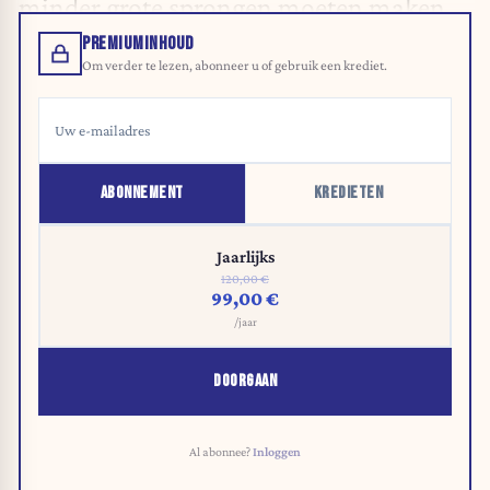
minder grote sprongen moeten maken.
PREMIUMINHOUD
Om verder te lezen, abonneer u of gebruik een krediet.
ABONNEMENT
KREDIETEN
Jaarlijks
120,00 €
99,00 €
/jaar
DOORGAAN
Al abonnee?
Inloggen