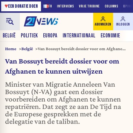
♥
EEN DONATIE DOEN
FR
INTERVIEWS
VRIJE TRIBUNE
COLUMNS
OPINI
ABONNEREN
INLOGGEN
BELGIË
POLITIEK
EUROPA
INTERNATIONAAL
ECONOMIE
Home
België
Van Bossuyt bereidt dossier voor om Afghanen
te kunnen uitwijzen
Van Bossuyt bereidt dossier voor om
Afghanen te kunnen uitwijzen
Minister van Migratie Anneleen Van
Bossuyt (N-VA) gaat een dossier
voorbereiden om Afghanen te kunnen
repatriëren. Dat zegt ze aan De Tijd na
de Europese gesprekken met de
delegatie van de taliban.