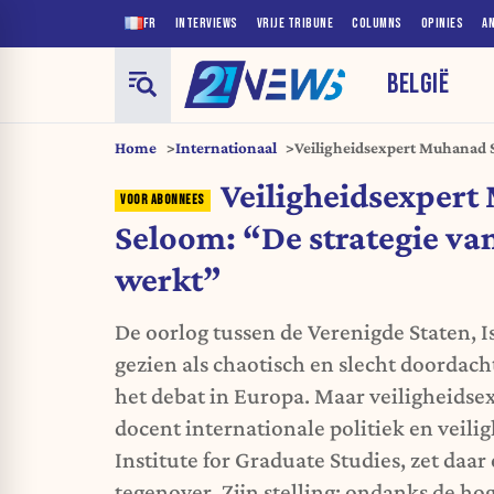
FR
INTERVIEWS
VRIJE TRIBUNE
COLUMNS
OPINIES
A
BELGIË
Home
Internationaal
Veiligheidsexpert Muhanad S
Israël werkt”
Veiligheidsexper
Seloom: “De strategie van
werkt”
De oorlog tussen de Verenigde Staten, I
gezien als chaotisch en slecht doordach
het debat in Europa. Maar veiligheids
docent internationale politiek en veili
Institute for Graduate Studies, zet daar
tegenover. Zijn stelling: ondanks de ho