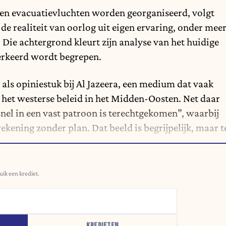
en evacuatievluchten worden georganiseerd, volgt
 de realiteit van oorlog uit eigen ervaring, onder mee
. Die achtergrond kleurt zijn analyse van het huidige
verkeerd wordt begrepen.
 als opiniestuk bij
Al Jazeera,
een medium dat vaak
 het westerse beleid in het Midden-Oosten. Net daar
 snel in een vast patroon is terechtgekomen”, waarbij
kening zonder plan. Dat beeld is begrijpelijk, maar t
uik een krediet.
KREDIETEN