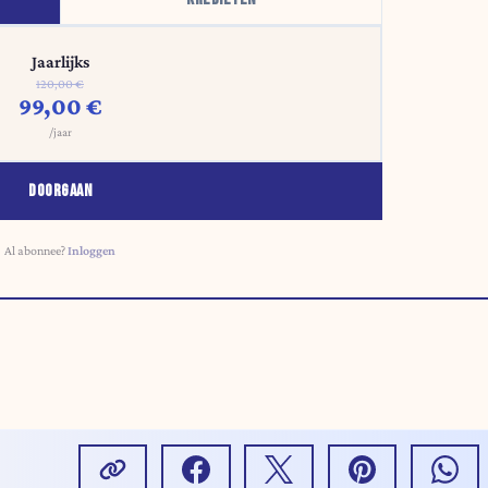
Jaarlijks
120,00 €
99,00 €
/jaar
DOORGAAN
Al abonnee?
Inloggen