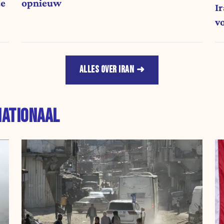
te
opnieuw
I
v
ALLES OVER IRAN
NATIONAAL