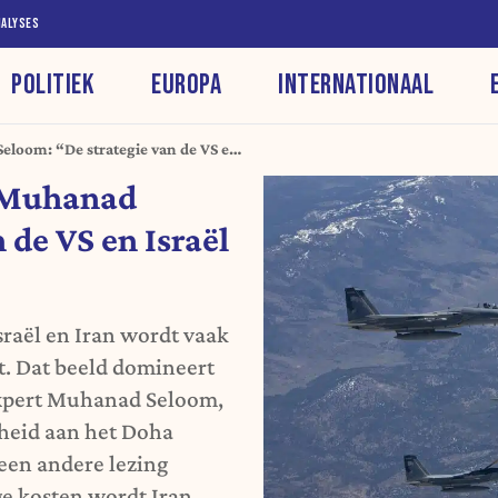
NALYSES
POLITIEK
EUROPA
INTERNATIONAAL
eloom: “De strategie van de VS en
t Muhanad
 de VS en Israël
sraël en Iran wordt vaak
t. Dat beeld domineert
expert Muhanad Seloom,
gheid aan het Doha
 een andere lezing
ge kosten wordt Iran