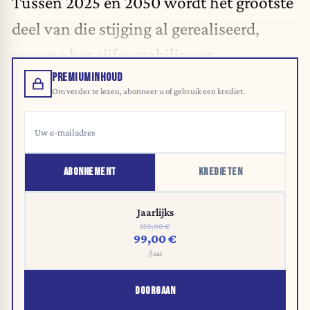
Tussen 2025 en 2050 wordt het grootste
deel van die stijging al gerealiseerd,
waarna het cijfer stabiliseert.
PREMIUMINHOUD
Om verder te lezen, abonneer u of gebruik een krediet.
ABONNEMENT
KREDIETEN
Jaarlijks
120,00 €
99,00 €
/jaar
DOORGAAN