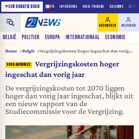
♥
EEN DONATIE DOEN
FR
INTERVIEWS
VRIJE TRIBUNE
COLUMNS
OPINI
ABONNEREN
INLOGGEN
BELGIË
POLITIEK
EUROPA
INTERNATIONAAL
ECONOMIE
Home
België
Vergrijzingskosten hoger ingeschat dan vorig
jaar
Vergrijzingskosten hoger
ingeschat dan vorig jaar
De vergrijzingskosten tot 2070 liggen
hoger dan vorig jaar ingeschat, blijkt uit
een nieuw rapport van de
Studiecommissie voor de Vergrijzing.