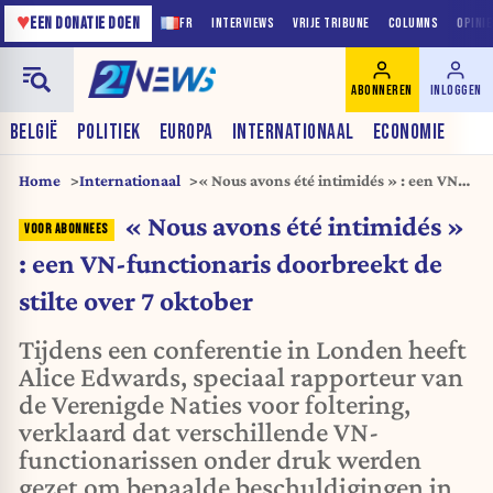
♥
EEN DONATIE DOEN
FR
INTERVIEWS
VRIJE TRIBUNE
COLUMNS
OPINI
ABONNEREN
INLOGGEN
BELGIË
POLITIEK
EUROPA
INTERNATIONAAL
ECONOMIE
Home
Internationaal
« Nous avons été intimidés » : een VN-
functionaris doorbreekt de stilte over 7
« Nous avons été intimidés »
oktober
: een VN-functionaris doorbreekt de
stilte over 7 oktober
Tijdens een conferentie in Londen heeft
Alice Edwards, speciaal rapporteur van
de Verenigde Naties voor foltering,
verklaard dat verschillende VN-
functionarissen onder druk werden
gezet om bepaalde beschuldigingen in