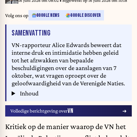
16 juni 2026 om 08:02
• Bijgewerkt op
16 juni 2026 om 10:18
Volg ons op
GOOGLE NEWS
GOOGLE DISCOVER
VAN HET ARTIKEL
SAMENVATTING
VN-rapporteur Alice Edwards beweert dat
interne druk en intimidatie hebben geleid
tot het afzwakken van bepaalde
beschuldigingen over de aanslagen van 7
oktober, wat vragen oproept over de
geloofwaardigheid van de Verenigde Naties.
Inhoud
VN
Volledige berichtgeving over
Kritiek op de manier waarop de VN het