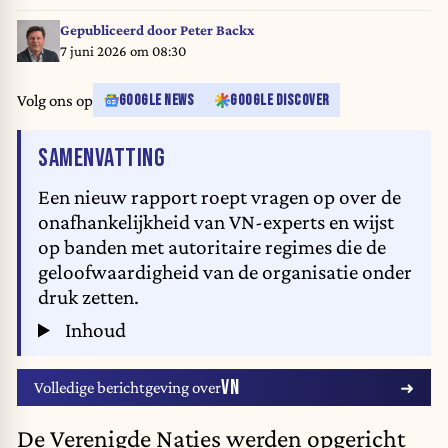
Gepubliceerd door
Peter Backx
7 juni 2026 om 08:30
Volg ons op
GOOGLE NEWS
GOOGLE DISCOVER
VAN HET ARTIKEL
SAMENVATTING
Een nieuw rapport roept vragen op over de
onafhankelijkheid van VN-experts en wijst
op banden met autoritaire regimes die de
geloofwaardigheid van de organisatie onder
druk zetten.
Inhoud
VN
Volledige berichtgeving over
De Verenigde Naties werden opgericht