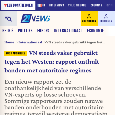
♥
EEN DONATIE DOEN
FR
INTERVIEWS
VRIJE TRIBUNE
COLUMNS
OPINI
ABONNEREN
INLOGGEN
BELGIË
POLITIEK
EUROPA
INTERNATIONAAL
ECONOMIE
Home
Internationaal
VN steeds vaker gebruikt tegen het
Westen: rapport onthult banden met
VN steeds vaker gebruikt
autoritaire regimes
tegen het Westen: rapport onthult
banden met autoritaire regimes
Een nieuw rapport zet de
onafhankelijkheid van verschillende
VN-experts op losse schroeven.
Sommige rapporteurs zouden nauwe
banden onderhouden met autoritaire
regimes, terwijl westerse democratieën