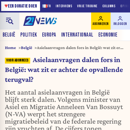
♥
EEN DONATIE DOEN
FR
INTERVIEWS
VRIJE TRIBUNE
COLUMNS
OPINI
ABONNEREN
INLOGGEN
BELGIË
POLITIEK
EUROPA
INTERNATIONAAL
ECONOMIE
Home
België
Asielaanvragen dalen fors in België: wat zit er
achter de opvallende terugval?
Asielaanvragen dalen fors in
België: wat zit er achter de opvallende
terugval?
Het aantal asielaanvragen in België
blijft sterk dalen. Volgens minister van
Asiel en Migratie Anneleen Van Bossuyt
(N-VA) werpt het strengere
migratiebeleid van de federale regering
zijn vruchten af. De cijfers tonen