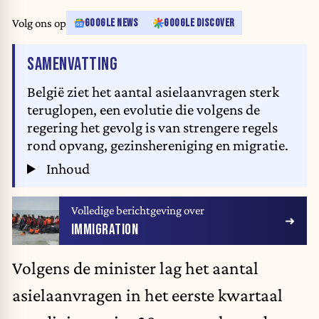
Volg ons op
GOOGLE NEWS
GOOGLE DISCOVER
VAN HET ARTIKEL
SAMENVATTING
België ziet het aantal asielaanvragen sterk
teruglopen, een evolutie die volgens de
regering het gevolg is van strengere regels
rond opvang, gezinshereniging en migratie.
Inhoud
Volledige berichtgeving over
IMMIGRATION
Volgens de minister lag het
aantal
asielaanvragen
in het eerste kwartaal