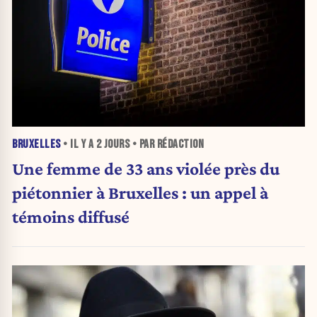
BRUXELLES
• IL Y A
2 JOURS
• PAR RÉDACTION
Une femme de 33 ans violée près du
piétonnier à Bruxelles : un appel à
témoins diffusé