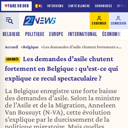
♥
FAIRE UN DON
NL
INTERVIEWS
CARTE BLANCHE
CHRONIQUES
OPINIO
S'ABONNER
CONNEXION
BELGIQUE
POLITIQUE
EUROPE
INTERNATIONAL
ÉCONOMIE
Accueil
Belgique
Les demandes d’asile chutent fortement en
Belgique : qu’est-ce qui explique ce recul
Les demandes d’asile chutent
spectaculaire ?
fortement en Belgique : qu’est-ce qui
explique ce recul spectaculaire ?
La Belgique enregistre une forte baisse
des demandes d’asile. Selon la ministre
de l’Asile et de la Migration, Anneleen
Van Bossuyt (N-VA), cette évolution
s’explique par le durcissement de la
politique migratoire. Mais quelles