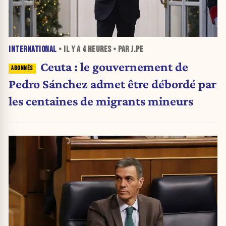
INTERNATIONAL
• IL Y A
4 HEURES
• PAR J.PE
Ceuta : le gouvernement de
Pedro Sánchez admet être débordé par
les centaines de migrants mineurs