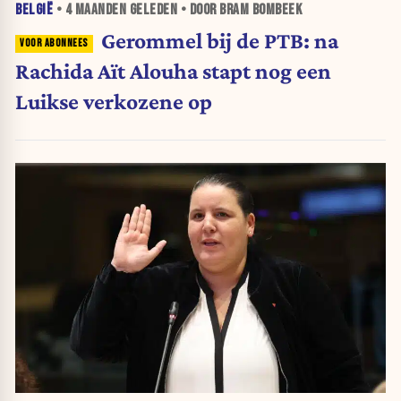
BELGIË
•
4 MAANDEN
GELEDEN • DOOR BRAM BOMBEEK
Gerommel bij de PTB: na
Rachida Aït Alouha stapt nog een
Luikse verkozene op