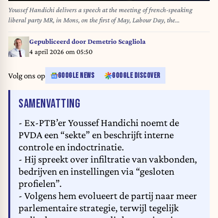
Youssef Handichi delivers a speech at the meeting of french-speaking
liberal party MR, in Mons, on the first of May, Labour Day, the
International Workers' Day, Wednesday 01 May 2024. BELGA PHOTO
LAURIE DIEFFEMBACQ
Gepubliceerd door
Demetrio Scagliola
4 april 2026 om 05:50
Volg ons op
GOOGLE NEWS
GOOGLE DISCOVER
VAN HET ARTIKEL
SAMENVATTING
- Ex-PTB’er Youssef Handichi noemt de
PVDA een “sekte” en beschrijft interne
controle en indoctrinatie.
- Hij spreekt over infiltratie van vakbonden,
bedrijven en instellingen via “gesloten
profielen”.
- Volgens hem evolueert de partij naar meer
parlementaire strategie, terwijl tegelijk