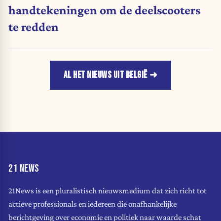
handtekeningen om de deelscooters
te redden
AL HET NIEUWS UIT BELGIË
21 NEWS
21News is een pluralistisch nieuwsmedium dat zich richt tot
actieve professionals en iedereen die onafhankelijke
berichtgeving over economie en politiek naar waarde schat