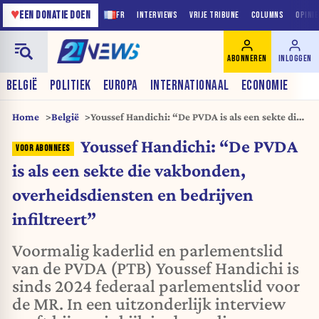
♥
EEN DONATIE DOEN
FR
INTERVIEWS
VRIJE TRIBUNE
COLUMNS
OPINI
ABONNEREN
INLOGGEN
BELGIË
POLITIEK
EUROPA
INTERNATIONAAL
ECONOMIE
Home
België
Youssef Handichi: “De PVDA is als een sekte die
vakbonden, overheidsdiensten en bedrijven
Youssef Handichi: “De PVDA
infiltreert”
is als een sekte die vakbonden,
overheidsdiensten en bedrijven
infiltreert”
Voormalig kaderlid en parlementslid
van de PVDA (PTB) Youssef Handichi is
sinds 2024 federaal parlementslid voor
de MR. In een uitzonderlijk interview