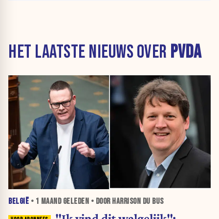
HET LAATSTE NIEUWS OVER
PVDA
BELGIË
•
1 MAAND
GELEDEN • DOOR HARRISON DU BUS
"Ik vind dit walgelijk":