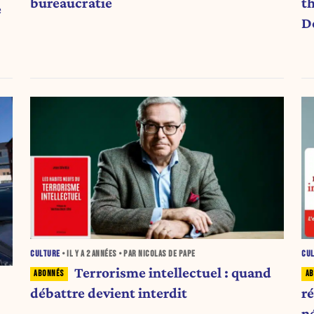
bureaucratie
t
e
D
CULTURE
• IL Y A
2 ANNÉES
• PAR NICOLAS DE PAPE
CU
Terrorisme intellectuel : quand
débattre devient interdit
ré
n