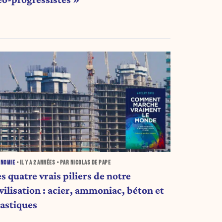
ONOMIE
• IL Y A
2 ANNÉES
• PAR NICOLAS DE PAPE
s quatre vrais piliers de notre
vilisation : acier, ammoniac, béton et
lastiques