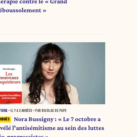
hérapie contre le « Grand
éboussolement »
LTURE
• IL Y A
2 ANNÉES
• PAR NICOLAS DE PAPE
Nora Bussigny : « Le 7 octobre a
vélé l'antisémitisme au sein des luttes
éo-progressistes »