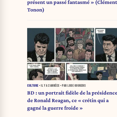
présent un passé fantasmé » (Clémen
Tonon)
CULTURE
• IL Y A
2 ANNÉES
• PAR LODE GOUKENS
BD : un portrait fidèle de la présidenc
de Ronald Reagan, ce « crétin qui a
gagné la guerre froide »