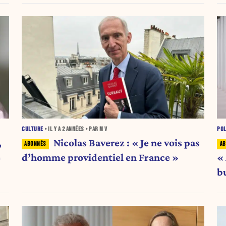
CULTURE
• IL Y A
2 ANNÉES
• PAR M V
POL
,
Nicolas Baverez : « Je ne vois pas
e
d’homme providentiel en France »
«
bu