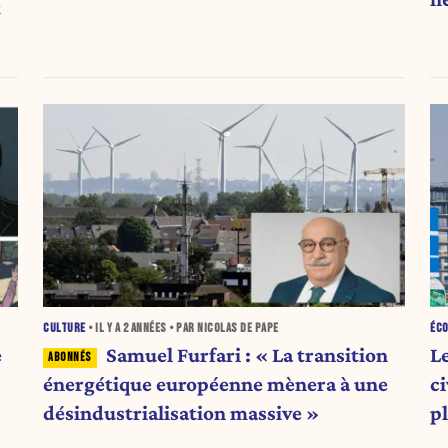
t
CULTURE
• IL Y A
2 ANNÉES
• PAR NICOLAS DE PAPE
ÉC
e
Samuel Furfari : « La transition
Le
énergétique européenne mènera à une
ci
désindustrialisation massive »
p