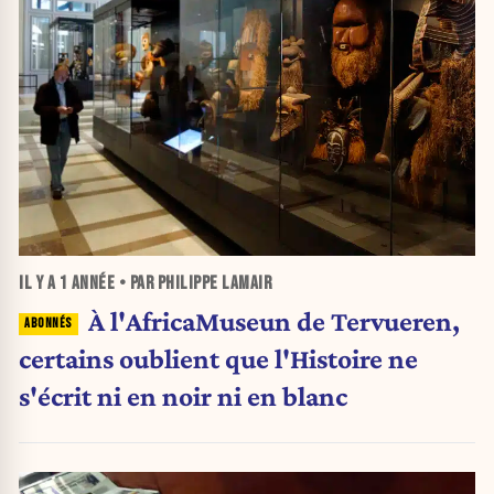
IL Y A
1 ANNÉE
• PAR PHILIPPE LAMAIR
À l'AfricaMuseun de Tervueren,
certains oublient que l'Histoire ne
s'écrit ni en noir ni en blanc