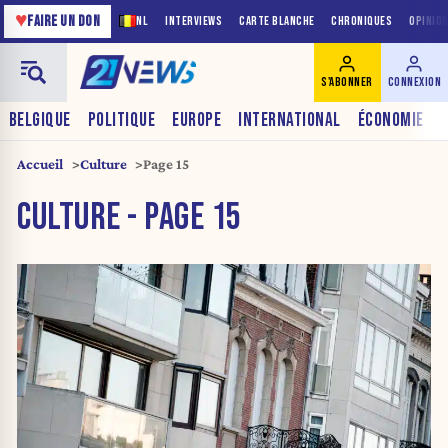
♥
FAIRE UN DON
NL
INTERVIEWS
CARTE BLANCHE
CHRONIQUES
OPINIO
S'ABONNER
CONNEXION
BELGIQUE
POLITIQUE
EUROPE
INTERNATIONAL
ÉCONOMIE
Accueil
Culture
Page 15
CULTURE - PAGE 15