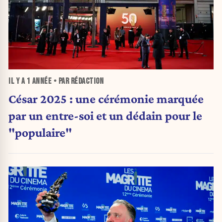
IL Y A
1 ANNÉE
• PAR RÉDACTION
César 2025 : une cérémonie marquée
par un entre-soi et un dédain pour le
"populaire"