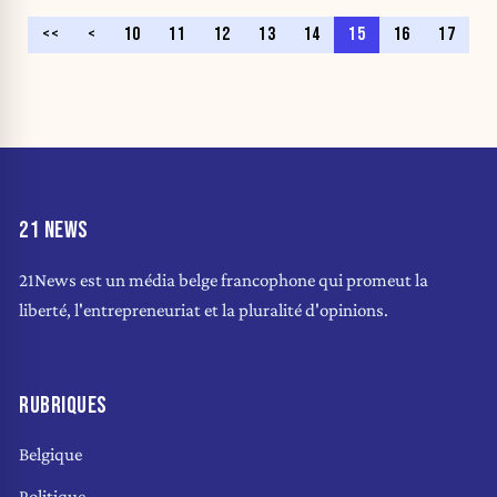
<<
<
10
11
12
13
14
15
16
17
21 NEWS
21News est un média belge francophone qui promeut la
liberté, l'entrepreneuriat et la pluralité d'opinions.
RUBRIQUES
Belgique
Politique