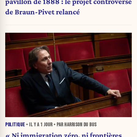
pavillon de 1888 : le projet controversé
de Braun-Pivet relancé
POLITIQUE
• IL Y A
1 JOUR
• PAR HARRISON DU BUS
« Ni immigration zéro, ni frontières