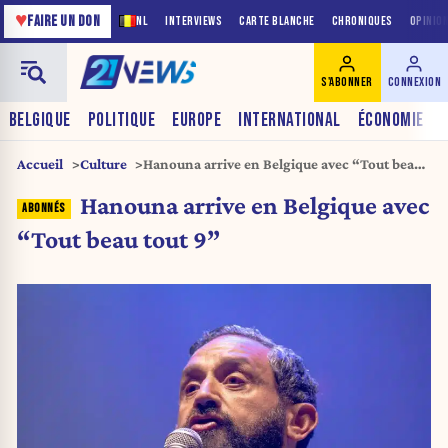
♥
FAIRE UN DON
NL
INTERVIEWS
CARTE BLANCHE
CHRONIQUES
OPINIO
S'ABONNER
CONNEXION
BELGIQUE
POLITIQUE
EUROPE
INTERNATIONAL
ÉCONOMIE
Accueil
Culture
Hanouna arrive en Belgique avec “Tout beau
tout 9”
Hanouna arrive en Belgique avec
“Tout beau tout 9”