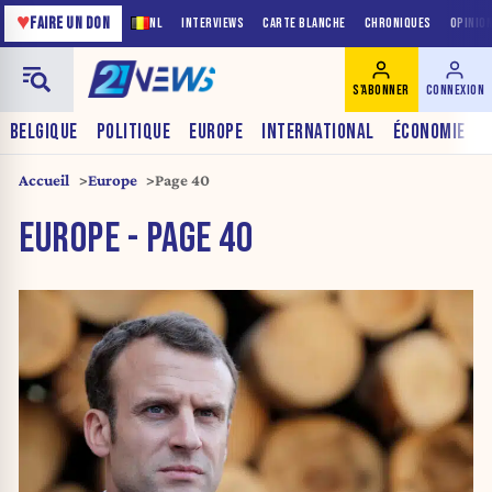
♥
FAIRE UN DON
NL
INTERVIEWS
CARTE BLANCHE
CHRONIQUES
OPINIO
S'ABONNER
CONNEXION
BELGIQUE
POLITIQUE
EUROPE
INTERNATIONAL
ÉCONOMIE
Accueil
Europe
Page 40
EUROPE - PAGE 40