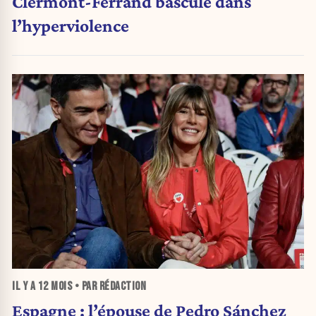
Clermont-Ferrand bascule dans
l’hyperviolence
IL Y A
12 MOIS
• PAR RÉDACTION
Espagne : l’épouse de Pedro Sánchez