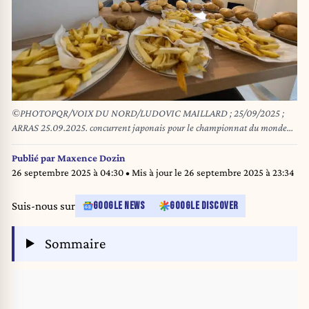
©PHOTOPQR/VOIX DU NORD/LUDOVIC MAILLARD ; 25/09/2025 ;
ARRAS 25.09.2025. concurrent japonais pour le championnat du monde
de frites a arras . PHOTO LUDOVIC MAILLARD / LA VOIX DU NORD.
*** Local Caption ***
Publié par
Maxence Dozin
26 septembre 2025 à 04:30
• Mis à jour le
26 septembre 2025 à 23:34
Suis-nous sur
GOOGLE NEWS
GOOGLE DISCOVER
Sommaire