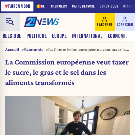
♥
FAIRE UN DON
NL
INTERVIEWS
CARTE BLANCHE
CHRONIQUES
OPINIO
S'ABONNER
CONNEXION
BELGIQUE
POLITIQUE
EUROPE
INTERNATIONAL
ÉCONOMIE
Accueil
Économie
La Commission européenne veut taxer le
sucre, le gras et le sel dans les aliments
La Commission européenne veut taxer
transformés
le sucre, le gras et le sel dans les
aliments transformés