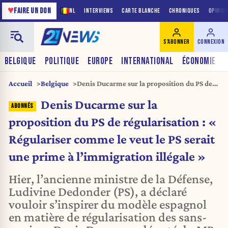
♥
FAIRE UN DON
NL
INTERVIEWS
CARTE BLANCHE
CHRONIQUES
OPINIO
S'ABONNER
CONNEXION
BELGIQUE
POLITIQUE
EUROPE
INTERNATIONAL
ÉCONOMIE
Accueil
Belgique
Denis Ducarme sur la proposition du PS de
régularisation : « Régulariser comme le veut
Denis Ducarme sur la
le PS serait une prime à l’immigration
illégale »
proposition du PS de régularisation : «
Régulariser comme le veut le PS serait
une prime à l’immigration illégale »
Hier, l’ancienne ministre de la Défense,
Ludivine Dedonder (PS), a déclaré
vouloir s’inspirer du modèle espagnol
en matière de régularisation des sans-