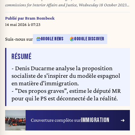
commissions for Interior Affairs and Justice, Wednesday 18 October 2023
at the federal parliament in Brussels. The session is organized to discuss
the terrorist attack earlier this week where two Swedish citizens died ahead
Publié par
Bram Bombeek
of a qualification soccer game for Euro2024. BELGA PHOTO DIRK WAEM
14 mai 2026 à 07:23
Suis-nous sur
GOOGLE NEWS
GOOGLE DISCOVER
DE L'ARTICLE
RÉSUMÉ
- Denis Ducarme analyse la proposition
socialiste de s'inspirer du modèle espagnol
en matière d'immigration.
- "Des propos graves", estime le député MR
pour qui le PS est déconnecté de la réalité.
IMMIGRATION
Couverture complète sur