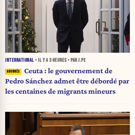
INTERNATIONAL
• IL Y A
3 HEURES
• PAR J.PE
Ceuta : le gouvernement de
Pedro Sánchez admet être débordé par
les centaines de migrants mineurs