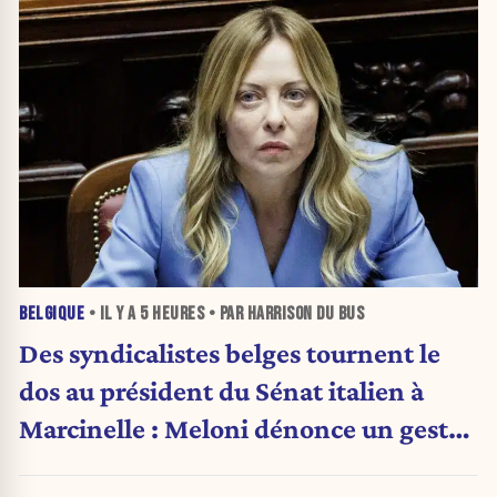
BELGIQUE
• IL Y A
5 HEURES
• PAR HARRISON DU BUS
Des syndicalistes belges tournent le
dos au président du Sénat italien à
Marcinelle : Meloni dénonce un geste
« honteux »