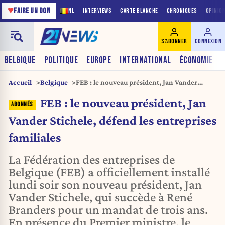
♥
FAIRE UN DON
NL
INTERVIEWS
CARTE BLANCHE
CHRONIQUES
OPINIO
S'ABONNER
CONNEXION
BELGIQUE
POLITIQUE
EUROPE
INTERNATIONAL
ÉCONOMIE
Accueil
Belgique
FEB : le nouveau président, Jan Vander
Stichele, défend les entreprises familiales
FEB : le nouveau président, Jan
Vander Stichele, défend les entreprises
familiales
La Fédération des entreprises de
Belgique (FEB) a officiellement installé
lundi soir son nouveau président, Jan
Vander Stichele, qui succède à René
Branders pour un mandat de trois ans.
En présence du Premier ministre, le