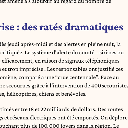
est amené à s’alourdir au regard du nombre de
rise : des ratés dramatiques
ès jeudi après-midi et des alertes en pleine nuit, la
 critiquée. Le système d’alerte du comté – sirènes ou
é efficacement, en raison de signaux téléphoniques
 et trop imprécise . Les responsables ont justifié ces
mène, comparé à une “crue centennale”. Face au
re secourues grâce à l’intervention de 400 secouriste
es, hélicoptères, chiens et bénévoles.
stimés entre 18 et 22 milliards de dollars. Des routes
s et réseaux électriques ont été emportés. On déplore
touchant plus de 100. 000 foyers dans la région. Le