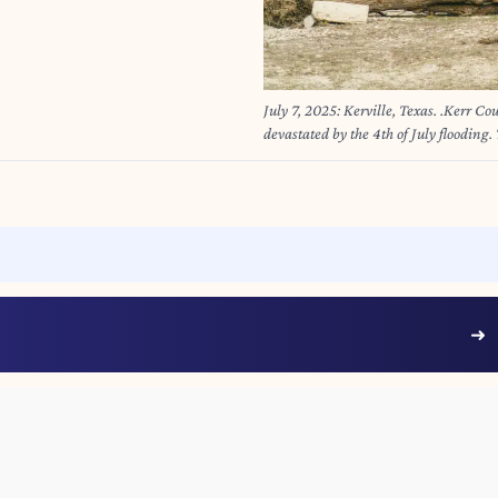
July 7, 2025: Kerville, Texas. .Kerr C
devastated by the 4th of July flooding.
significantly, enabling rescuers to con
have been found deceased across 6 c