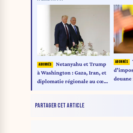
Netanyahu et Trump
d’impos
à Washington : Gaza, Iran, et
douane m
diplomatie régionale au cœur
: l’UE e
des enjeux
concern
PARTAGER CET ARTICLE