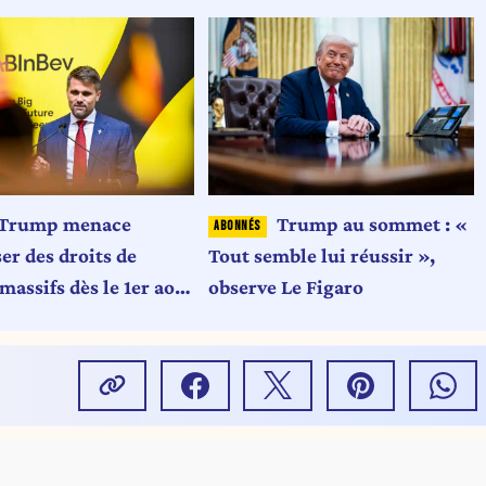
Trump menace
Trump au sommet : «
er des droits de
Tout semble lui réussir »,
assifs dès le 1er août
observe Le Figaro
t la Belgique
ées