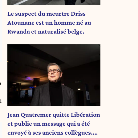
Le suspect du meurtre Driss
Atounane est un homme né au
Rwanda et naturalisé belge.
s
t
Jean Quatremer quitte Libération
et publie un message qui a été
envoyé à ses anciens collègues.