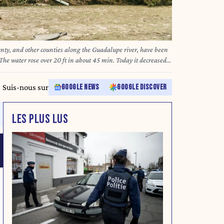
ounty, and other counties along the Guadalupe river, have been
 The water rose over 20 ft in about 45 min. Today it decreased
tinue searching for the missing with hope to find survivors. 104
ounties. (Credit Image: © Sandra Dahdah/ZUMA Press Wire)
Suis-nous sur
GOOGLE NEWS
GOOGLE DISCOVER
LES PLUS LUS