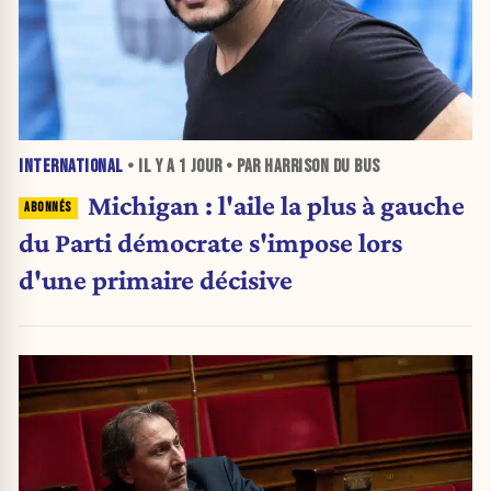
INTERNATIONAL
• IL Y A
1 JOUR
• PAR HARRISON DU BUS
Michigan : l'aile la plus à gauche
du Parti démocrate s'impose lors
d'une primaire décisive