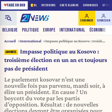
♥
FAIRE UN DON
NL
INTERVIEWS
CARTE BLANCHE
CHRONIQUES
OPINIO
S'ABONNER
CONNEXION
BELGIQUE
POLITIQUE
EUROPE
INTERNATIONAL
ÉCONOMIE
Accueil
International
Impasse politique au Kosovo : troisième
élection en un an et toujours pas de
Impasse politique au Kosovo :
président
troisième élection en un an et toujours
pas de président
Le parlement kosovar n’est une
nouvelle fois pas parvenu, mardi soir, à
élire un président. En cause ? Un
boycott du vote par les partis
d’opposition. Résultat : de nouvelles
élections devront être organisées pour