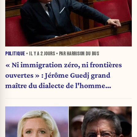
POLITIQUE
• IL Y A
2 JOURS
• PAR HARRISON DU BUS
« Ni immigration zéro, ni frontières
ouvertes » : Jérôme Guedj grand
maître du dialecte de l'homme
politique