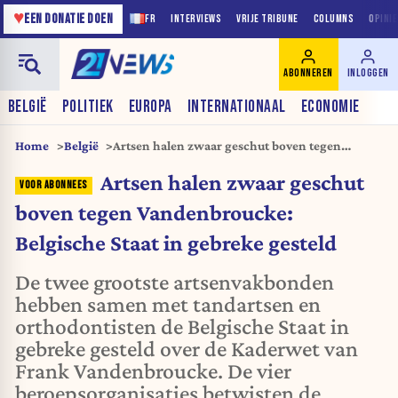
♥
EEN DONATIE DOEN
FR
INTERVIEWS
VRIJE TRIBUNE
COLUMNS
OPINI
ABONNEREN
INLOGGEN
BELGIË
POLITIEK
EUROPA
INTERNATIONAAL
ECONOMIE
Home
België
Artsen halen zwaar geschut boven tegen
Vandenbroucke: Belgische Staat in gebreke
Artsen halen zwaar geschut
gesteld
boven tegen Vandenbroucke:
Belgische Staat in gebreke gesteld
De twee grootste artsenvakbonden
hebben samen met tandartsen en
orthodontisten de Belgische Staat in
gebreke gesteld over de Kaderwet van
Frank Vandenbroucke. De vier
beroepsorganisaties betwisten de