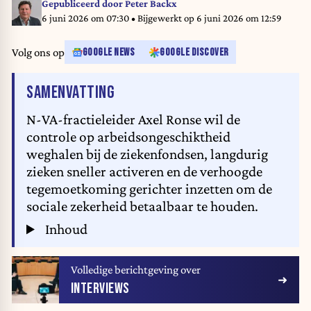
Gepubliceerd door
Peter Backx
6 juni 2026 om 07:30
• Bijgewerkt op
6 juni 2026 om 12:59
Volg ons op
GOOGLE NEWS
GOOGLE DISCOVER
VAN HET ARTIKEL
SAMENVATTING
N-VA-fractieleider Axel Ronse wil de
controle op arbeidsongeschiktheid
weghalen bij de ziekenfondsen, langdurig
zieken sneller activeren en de verhoogde
tegemoetkoming gerichter inzetten om de
sociale zekerheid betaalbaar te houden.
Inhoud
Volledige berichtgeving over
INTERVIEWS