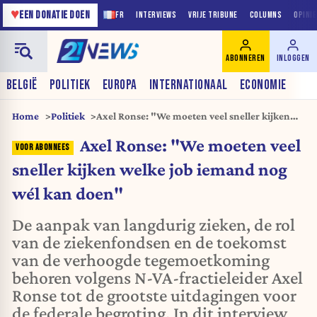
♥
EEN DONATIE DOEN
FR
INTERVIEWS
VRIJE TRIBUNE
COLUMNS
OPINI
ABONNEREN
INLOGGEN
BELGIË
POLITIEK
EUROPA
INTERNATIONAAL
ECONOMIE
Home
Politiek
Axel Ronse: "We moeten veel sneller kijken
welke job iemand nog wél kan doen"
Axel Ronse: "We moeten veel
sneller kijken welke job iemand nog
wél kan doen"
De aanpak van langdurig zieken, de rol
van de ziekenfondsen en de toekomst
van de verhoogde tegemoetkoming
behoren volgens N-VA-fractieleider Axel
Ronse tot de grootste uitdagingen voor
de federale begroting. In dit interview