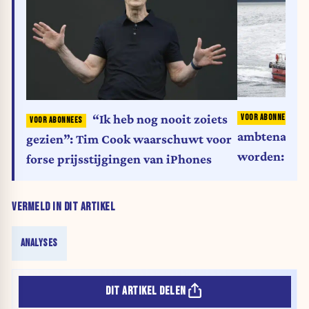
D
“Ik heb nog nooit zoiets
ambtenaren w
gezien”: Tim Cook waarschuwt voor
worden: wat 
forse prijsstijgingen van iPhones
loodsen?
VERMELD IN DIT ARTIKEL
ANALYSES
DIT ARTIKEL DELEN