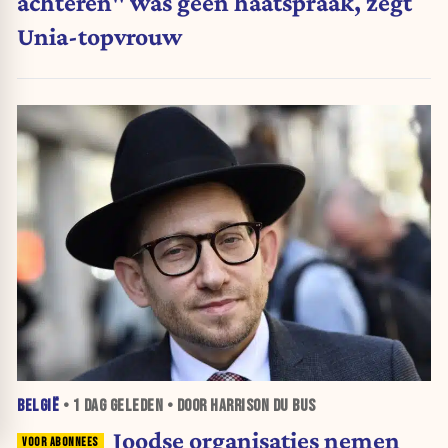
achteren" was geen haatspraak, zegt
Unia-topvrouw
BELGIË
•
1 DAG
GELEDEN • DOOR HARRISON DU BUS
Joodse organisaties nemen