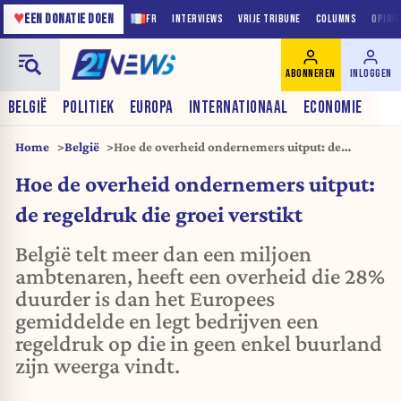
♥
EEN DONATIE DOEN
FR
INTERVIEWS
VRIJE TRIBUNE
COLUMNS
OPINI
ABONNEREN
INLOGGEN
BELGIË
POLITIEK
EUROPA
INTERNATIONAAL
ECONOMIE
Home
België
Hoe de overheid ondernemers uitput: de
regeldruk die groei verstikt
Hoe de overheid ondernemers uitput:
de regeldruk die groei verstikt
België telt meer dan een miljoen
ambtenaren, heeft een overheid die 28%
duurder is dan het Europees
gemiddelde en legt bedrijven een
regeldruk op die in geen enkel buurland
zijn weerga vindt.