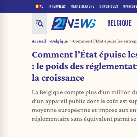
NL
INTERVIEWS
CARTE BLANCHE
CHRONIQUES
OPINION
BELGIQUE
Accueil
Belgique
Comment l’État épuise les entrepr
réglementations qui étouffe la cr
Comment l’État épuise le
: le poids des réglementat
la croissance
La Belgique compte plus d’un million de
d’un appareil public dont le coût est su
moyenne européenne et impose aux ent
réglementaire sans équivalent parmi ses