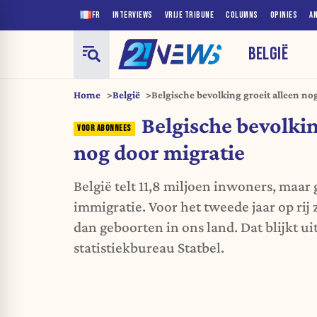
FR
INTERVIEWS
VRIJE TRIBUNE
COLUMNS
OPINIES
A
BELGIË
Home
België
Belgische bevolking groeit alleen no
Belgische bevolkin
nog door migratie
België telt 11,8 miljoen inwoners, maar 
immigratie. Voor het tweede jaar op rij 
dan geboorten in ons land. Dat blijkt ui
statistiekbureau Statbel.