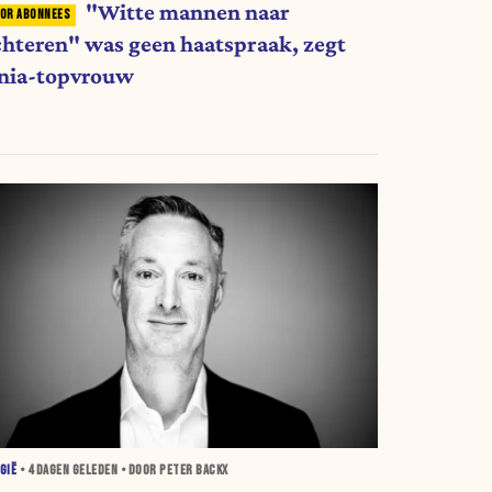
"Witte mannen naar
chteren" was geen haatspraak, zegt
nia-topvrouw
GIË
•
4 DAGEN
GELEDEN • DOOR PETER BACKX