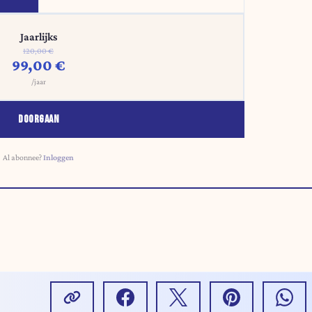
Jaarlijks
120,00 €
99,00 €
/jaar
DOORGAAN
Al abonnee?
Inloggen