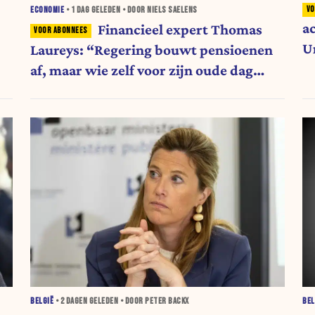
ECONOMIE
•
1 DAG
GELEDEN • DOOR NIELS SAELENS
a
Financieel expert Thomas
U
Laureys: “Regering bouwt pensioenen
af, maar wie zelf voor zijn oude dag
belegt, wordt afgestraft”
BELGIË
•
2 DAGEN
GELEDEN • DOOR PETER BACKX
BEL