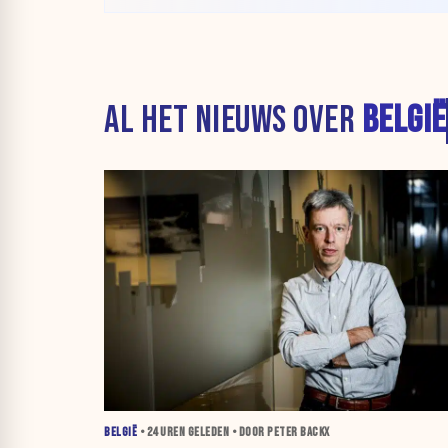
AL HET NIEUWS OVER
BELGIË
BELGIË
•
24 UREN
GELEDEN • DOOR PETER BACKX