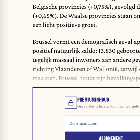
Belgische provincies (+0,75%), gevolgd
(+0,65%). De Waalse provincies staan o
een licht positieve groei.
Brussel vormt een demografisch geval ap
positief natuurlijk saldo: 13.830 geboort
tegelijk massaal inwoners aan andere g
richting Vlaanderen of Wallonië, terwijl 
maakten. Brussel houdt zijn bevolkingspei
internationaal migratiesaldo van bijna 
PREMIUMINHOUD
Om verder te lezen, abonneer u of gebr
ABONNEMENT