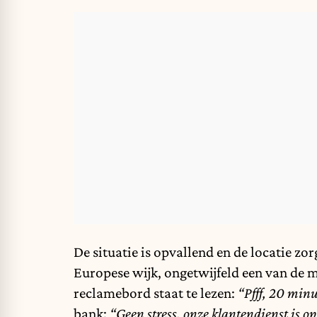
De situatie is opvallend en de locatie z
Europese wijk, ongetwijfeld een van de m
reclamebord staat te lezen:
“Pfff, 20 min
bank:
“Geen stress, onze klantendienst is o