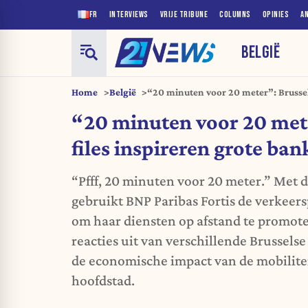
FR
INTERVIEWS
VRIJE TRIBUNE
COLUMNS
OPINIES
A
BELGIË
Home
België
“20 minuten voor 20 meter”: Brussels
bank
“20 minuten voor 20 met
files inspireren grote ban
“Pfff, 20 minuten voor 20 meter.” Met
gebruikt BNP Paribas Fortis de verkeer
om haar diensten op afstand te promoten
reacties uit van verschillende Brusselse 
de economische impact van de mobilite
hoofdstad.