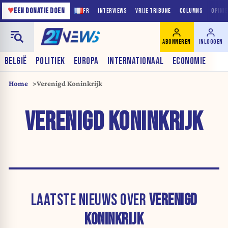
♥
EEN DONATIE DOEN
FR
INTERVIEWS
VRIJE TRIBUNE
COLUMNS
OPINI
ABONNEREN
INLOGGEN
BELGIË
POLITIEK
EUROPA
INTERNATIONAAL
ECONOMIE
Home
Verenigd Koninkrijk
VERENIGD KONINKRIJK
LAATSTE NIEUWS OVER
VERENIGD
KONINKRIJK