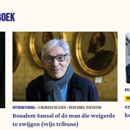
BOEK
BEL
e
INTERNATIONAAL
•
2 MAANDEN
GELEDEN • DOOR KAMEL BENCHEIKH
k
Boualem Sansal of de man die weigerde
te zwijgen (vrije tribune)