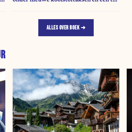
t
streng energiebeleid.”
ALLES OVER BOEK
UR