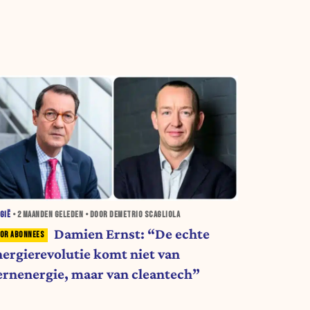
GIË
•
2 MAANDEN
GELEDEN • DOOR DEMETRIO SCAGLIOLA
Damien Ernst: “De echte
nergierevolutie komt niet van
ernenergie, maar van cleantech”