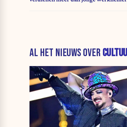
die het systeem financieren, dat is nie
langer houdbaar”
AL HET NIEUWS OVER
CULTU