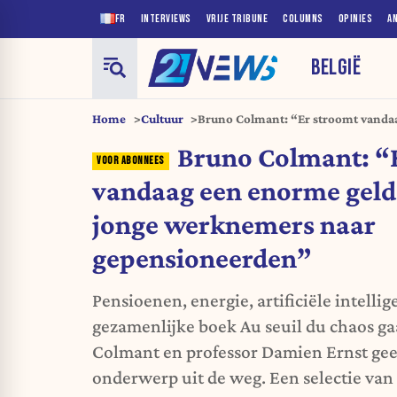
FR
INTERVIEWS
VRIJE TRIBUNE
COLUMNS
OPINIES
A
BELGIË
Home
Cultuur
Bruno Colmant: “Er stroomt vanda
van jonge werknemers naar gepen
Bruno Colmant: “
vandaag een enorme gel
jonge werknemers naar
gepensioneerden”
Pensioenen, energie, artificiële intelli
gezamenlijke boek Au seuil du chaos 
Colmant en professor Damien Ernst gee
onderwerp uit de weg. Een selectie van