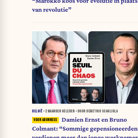
“Marokko koos voor evolutie in plaats
van revolutie”
BELGIË
•
2 MAANDEN
GELEDEN • DOOR DEMETRIO SCAGLIOLA
Damien Ernst en Bruno
Colmant: “Sommige gepensioneerden
verdienen meer dan jonge werknemer