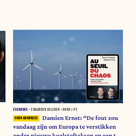
ECONOMIE
•
2 MAANDEN
GELEDEN • DOOR J.PE
Damien Ernst: “De fout zou
vandaag zijn om Europa te verstikken
s
onder nieuwe koolstoftaksen en een te