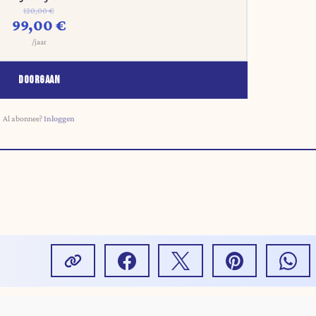
120,00 €
99,00 €
/jaar
DOORGAAN
Al abonnee?
Inloggen