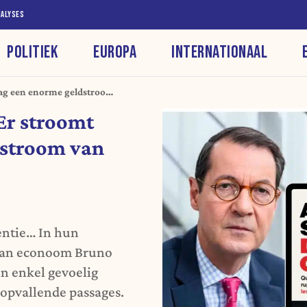
NALYSES
POLITIEK
EUROPA
INTERNATIONAAL
ag een enorme geldstroom
sioneerden”
Er stroomt
dstroom van
gentie… In hun
gaan econoom Bruno
n enkel gevoelig
 opvallende passages.