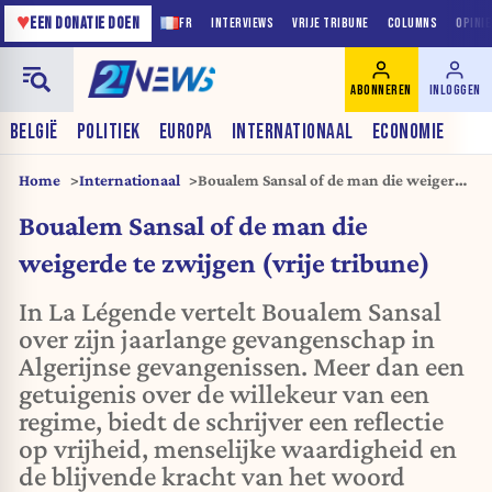
♥
EEN DONATIE DOEN
FR
INTERVIEWS
VRIJE TRIBUNE
COLUMNS
OPINI
ABONNEREN
INLOGGEN
BELGIË
POLITIEK
EUROPA
INTERNATIONAAL
ECONOMIE
Home
Internationaal
Boualem Sansal of de man die weigerde
te zwijgen (vrije tribune)
Boualem Sansal of de man die
weigerde te zwijgen (vrije tribune)
In La Légende vertelt Boualem Sansal
over zijn jaarlange gevangenschap in
Algerijnse gevangenissen. Meer dan een
getuigenis over de willekeur van een
regime, biedt de schrijver een reflectie
op vrijheid, menselijke waardigheid en
de blijvende kracht van het woord