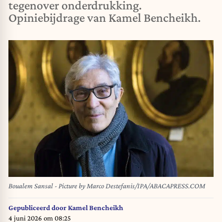
tegenover onderdrukking.
Opiniebijdrage van Kamel Bencheikh.
Boualem Sansal - Picture by Marco Destefanis/IPA/ABACAPRESS.COM
Gepubliceerd door
Kamel Bencheikh
4 juni 2026 om 08:25