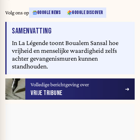
Volg ons op
GOOGLE NEWS
GOOGLE DISCOVER
VAN HET ARTIKEL
SAMENVATTING
In La Légende toont Boualem Sansal hoe
vrijheid en menselijke waardigheid zelfs
achter gevangenismuren kunnen
standhouden.
Volledige berichtgeving over
VRIJE TRIBUNE