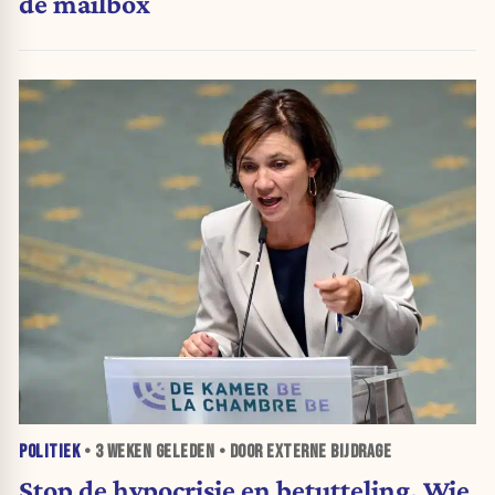
de mailbox
POLITIEK
•
3 WEKEN
GELEDEN • DOOR EXTERNE BIJDRAGE
Stop de hypocrisie en betutteling. Wie