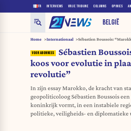
FR
INTERVIEWS
VRIJE TRIBUNE
COLUMNS
OPINIES
A
BELGIË
Home
Internationaal
Sébastien Boussois: “Marokko
revolutie”
Sébastien Bousso
koos voor evolutie in pla
revolutie”
In zijn essay Marokko, de kracht van sta
geopoliticoloog Sébastien Boussois een d
koninkrijk vormt, in een instabiele re
politieke, veiligheids- en diplomatieke