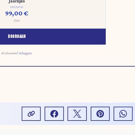
Jaarlijks
120,00 €
99,00 €
/jaar
DOORGAAN
Al abonnee?
Inloggen