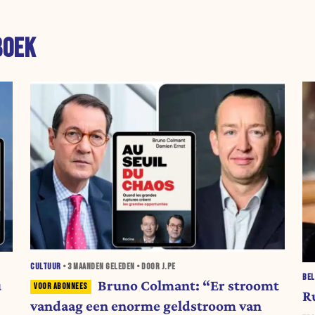
BOEK
CULTUUR
•
3 MAANDEN
GELEDEN • DOOR J.PE
BEL
u
Bruno Colmant: “Er stroomt
R
vandaag een enorme geldstroom van