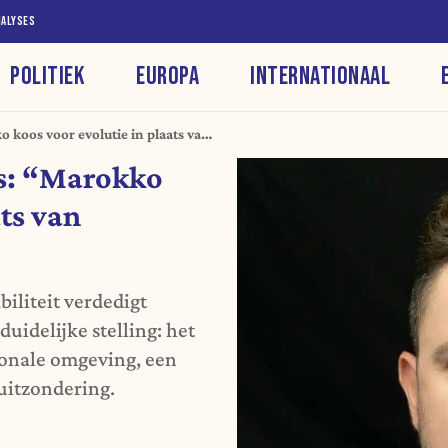
NALYSES
POLITIEK
EUROPA
INTERNATIONAAL
 koos voor evolutie in plaats van
is: “Marokko
ats van
biliteit verdedigt
uidelijke stelling: het
gionale omgeving, een
 uitzondering.