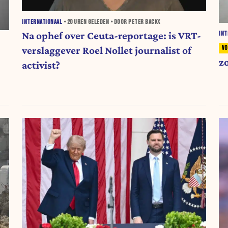
INTERNATIONAAL
•
20 UREN
GELEDEN • DOOR PETER BACKX
Na ophef over Ceuta-reportage: is VRT-
INT
verslaggever Roel Nollet journalist of
z
activist?