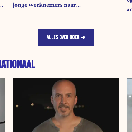
va
e
jonge werknemers naar
a
gepensioneerden”
ALLES OVER BOEK
NATIONAAL