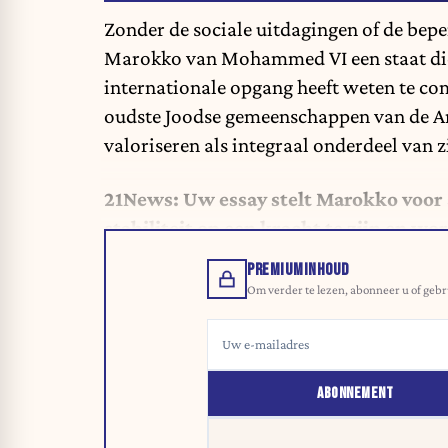
Zonder de sociale uitdagingen of de beper
Marokko van Mohammed VI een staat die s
internationale opgang heeft weten te com
oudste Joodse gemeenschappen van de Ara
valoriseren als integraal onderdeel van zi
21News: Uw essay stelt Marokko voor 
stabiliteit op een kracht te zijn en 
PREMIUMINHOUD
Om verder te lezen, abonneer u of gebr
ABONNEMENT