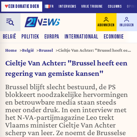
♥
EEN DONATIE DOEN
FR
INTERVIEWS
VRIJE TRIBUNE
COLUMNS
OPINI
ABONNEREN
INLOGGEN
BELGIË
POLITIEK
EUROPA
INTERNATIONAAL
ECONOMIE
Home
België
Brussel
Cieltje Van Achter: "Brussel heeft een
regering van gemiste kansen"
Cieltje Van Achter: "Brussel heeft een
regering van gemiste kansen"
Brussel blijft slecht bestuurd, de PS
blokkeert noodzakelijke hervormingen
en betrouwbare media staan steeds
meer onder druk. In een interview met
het N-VA-partijmagazine Leo trekt
Vlaams minister Cieltje Van Achter
scherp van leer. Ze noemt de Brusselse