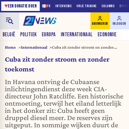
♥
EEN DONATIE DOEN
FR
INTERVIEWS
VRIJE TRIBUNE
COLUMNS
OPINI
ABONNEREN
INLOGGEN
BELGIË
POLITIEK
EUROPA
INTERNATIONAAL
ECONOMIE
Home
Internationaal
Cuba zit zonder stroom en zonder
toekomst
Cuba zit zonder stroom en zonder
toekomst
In Havana ontving de Cubaanse
inlichtingendienst deze week CIA-
directeur John Ratcliffe. Een historische
ontmoeting, terwijl het eiland letterlijk
in het donker zit: Cuba heeft geen
druppel diesel meer. De reserves zijn
uitgeput. In sommige wijken duurt de