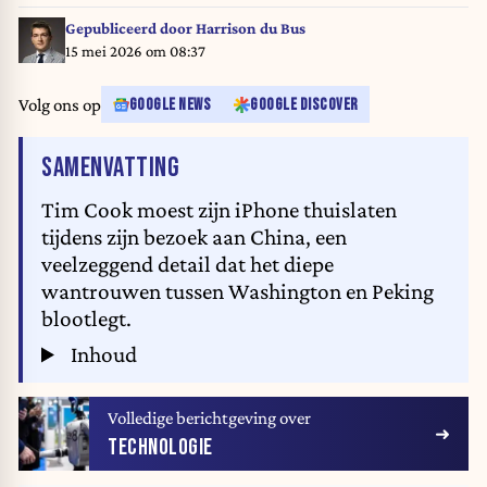
Brendan SMIALOWSKI / AFP
Gepubliceerd door
Harrison du Bus
15 mei 2026 om 08:37
Volg ons op
GOOGLE NEWS
GOOGLE DISCOVER
VAN HET ARTIKEL
SAMENVATTING
Tim Cook moest zijn iPhone thuislaten
tijdens zijn bezoek aan China, een
veelzeggend detail dat het diepe
wantrouwen tussen Washington en Peking
blootlegt.
Inhoud
Volledige berichtgeving over
TECHNOLOGIE