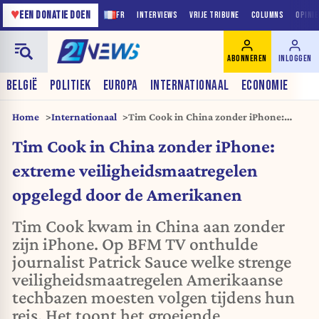
♥
EEN DONATIE DOEN
FR
INTERVIEWS
VRIJE TRIBUNE
COLUMNS
OPINI
ABONNEREN
INLOGGEN
BELGIË
POLITIEK
EUROPA
INTERNATIONAAL
ECONOMIE
Home
Internationaal
Tim Cook in China zonder iPhone:
extreme veiligheidsmaatregelen
Tim Cook in China zonder iPhone:
opgelegd door de Amerikanen
extreme veiligheidsmaatregelen
opgelegd door de Amerikanen
Tim Cook kwam in China aan zonder
zijn iPhone. Op BFM TV onthulde
journalist Patrick Sauce welke strenge
veiligheidsmaatregelen Amerikaanse
techbazen moesten volgen tijdens hun
reis. Het toont het groeiende