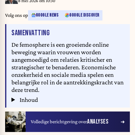
8 mei 2026 om 10:30
Volg ons op
GOOGLE NEWS
GOOGLE DISCOVER
VAN HET ARTIKEL
SAMENVATTING
De femosphere is een groeiende online
beweging waarin vrouwen worden
aangemoedigd om relaties kritischer en
strategischer te benaderen. Economische
onzekerheid en sociale media spelen een
belangrijke rol in de aantrekkingskracht van
deze trend.
Inhoud
ANALYSES
Volledige berichtgeving over