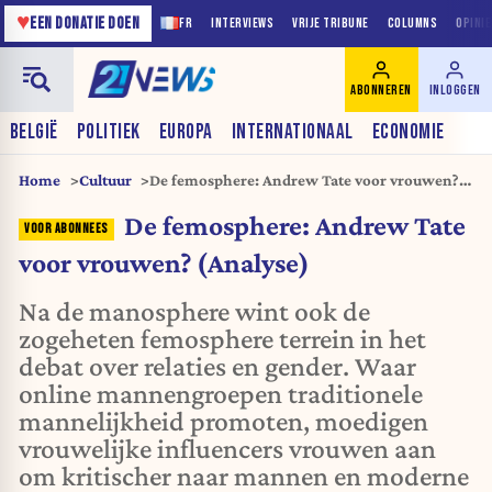
♥
EEN DONATIE DOEN
FR
INTERVIEWS
VRIJE TRIBUNE
COLUMNS
OPINI
ABONNEREN
INLOGGEN
BELGIË
POLITIEK
EUROPA
INTERNATIONAAL
ECONOMIE
Home
Cultuur
De femosphere: Andrew Tate voor vrouwen?
(Analyse)
De femosphere: Andrew Tate
voor vrouwen? (Analyse)
Na de manosphere wint ook de
zogeheten femosphere terrein in het
debat over relaties en gender. Waar
online mannengroepen traditionele
mannelijkheid promoten, moedigen
vrouwelijke influencers vrouwen aan
om kritischer naar mannen en moderne