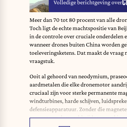
C
Volledige berichtgeving over
Meer dan 70 tot 80 procent van alle dro
Toch ligt de echte machtspositie van Beij
in de controle over cruciale onderdelen 
wanneer drones buiten China worden geb
toeleveringsketens. Dat maakt de vraag 
vraagstuk.
Ooit al gehoord van neodymium, praseo
aardmetalen die elke dronemotor aandr
cruciaal zijn voor sterke permanente mag
windturbines, harde schijven, luidspreke
defensieapparatuur. Zonder die magneten 
procent van de wereldwijde verwerking v