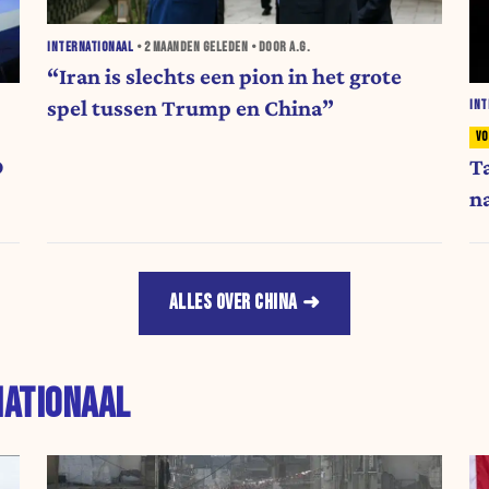
INTERNATIONAAL
•
2 MAANDEN
GELEDEN • DOOR A.G.
“Iran is slechts een pion in het grote
spel tussen Trump en China”
INT
D
T
n
ALLES OVER CHINA
NATIONAAL