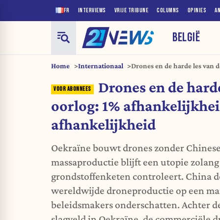
FR
INTERVIEWS
VRIJE TRIBUNE
COLUMNS
OPINIES
A
BELGIË
Home
Internationaal
Drones en de harde les van d
100% afhankelijkheid
Drones en de harde
oorlog: 1% afhankelijkhe
afhankelijkheid
Oekraïne bouwt drones zonder Chinese
massaproductie blijft een utopie zolang
grondstoffenketen controleert. China 
wereldwijde droneproductie op een man
beleidsmakers onderschatten. Achter d
slagveld in Oekraïne, de commerciële 