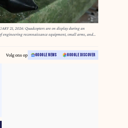
 21, 2026: Quadcopters are on display during an
of engineering reconnaissance equipment, small arms, and
he brigade, as well as the latest devices for searching explosive
ypes) used in the zone of the special military operation. The
to award an Order of Suvorov to the 45th Separate Guards
Volg ons op
GOOGLE NEWS
GOOGLE DISCOVER
ry District for the courage and heroism demonstrated during
 military operation (Credit Image: © Alexander Shcherbak/TASS via ZUMA Press)