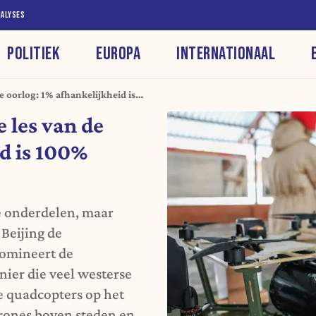
NALYSES
POLITIEK
EUROPA
INTERNATIONAAL
e oorlog: 1% afhankelijkheid is
 les van de
id is 100%
 onderdelen, maar
 Beijing de
domineert de
ier die veel westerse
e quadcopters op het
drones boven steden en