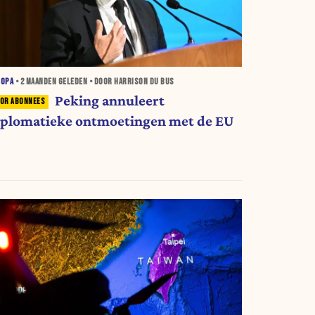
ROPA
•
2 MAANDEN
GELEDEN • DOOR HARRISON DU BUS
Peking annuleert
iplomatieke ontmoetingen met de EU