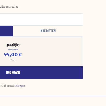
uik een krediet.
KREDIETEN
Jaarlijks
120,00 €
99,00 €
/jaar
DOORGAAN
Al abonnee?
Inloggen