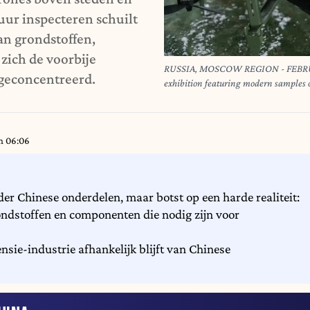
tuur inspecteren schuilt
an grondstoffen,
zich de voorbije
RUSSIA, MOSCOW REGION - FEBRUARY
geconcentreerd.
exhibition featuring modern samples 
combat gear currently in service with t
objects and UAVs (quadcopter and FPV t
exhibition is held during a ceremony 
m 06:06
Engineer Brigade of the Moscow Milita
the special
er Chinese onderdelen, maar botst op een harde realiteit:
ondstoffen en componenten die nodig zijn voor
nsie-industrie afhankelijk blijft van Chinese