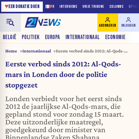
♥
EEN DONATIE DOEN
FR
INTERVIEWS
VRIJE TRIBUNE
COLUMNS
OPINI
ABONNEREN
INLOGGEN
BELGIË
POLITIEK
EUROPA
INTERNATIONAAL
ECONOMIE
Home
Internationaal
Eerste verbod sinds 2012: Al-Qods-
mars in Londen door de politie
Eerste verbod sinds 2012: Al-Qods-
stopgezet
mars in Londen door de politie
stopgezet
Londen verbiedt voor het eerst sinds
2012 de jaarlijkse Al-Qods-mars, die
gepland stond voor zondag 15 maart.
Deze uitzonderlijke maatregel,
goedgekeurd door minister van
Binnenlandse Zaken Shabana