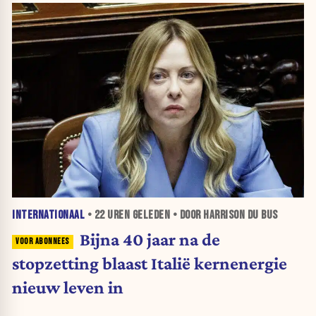
INTERNATIONAAL
•
22 UREN
GELEDEN • DOOR HARRISON DU BUS
Bijna 40 jaar na de
stopzetting blaast Italië kernenergie
nieuw leven in