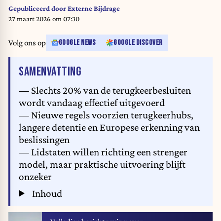
their meeting in the Berlaymont the headquarters of the European
Gepubliceerd door
Externe Bijdrage
Commission an institution of the European Union in Brussels in Belgium
27 maart 2026 om 07:30
on 9th of May 2025. Batiment avec drapeau durant la conference de presse
de la Presidente de la Commission Europeenne URSULA VON DER
Volg ons op
GOOGLE NEWS
GOOGLE DISCOVER
LEYEN et du Chancelier federal d Allemagne (Bundeskanzler) Friedrich
Merz suite a leur rencontre au Berlaymont le siege de la Commission
VAN HET ARTIKEL
SAMENVATTING
Europeenne institution de l Union Europeenne a Bruxelles en Belgique le
9 mai 2025.
— Slechts 20% van de terugkeerbesluiten
wordt vandaag effectief uitgevoerd
— Nieuwe regels voorzien terugkeerhubs,
langere detentie en Europese erkenning van
beslissingen
— Lidstaten willen richting een strenger
model, maar praktische uitvoering blijft
onzeker
Inhoud