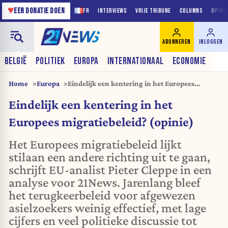
♥
EEN DONATIE DOEN
FR
INTERVIEWS
VRIJE TRIBUNE
COLUMNS
OPINI
ABONNEREN
INLOGGEN
BELGIË
POLITIEK
EUROPA
INTERNATIONAAL
ECONOMIE
Home
Europa
Eindelijk een kentering in het Europees
migratiebeleid? (opinie)
Eindelijk een kentering in het
Europees migratiebeleid? (opinie)
Het Europees migratiebeleid lijkt
stilaan een andere richting uit te gaan,
schrijft EU-analist Pieter Cleppe in een
analyse voor 21News. Jarenlang bleef
het terugkeerbeleid voor afgewezen
asielzoekers weinig effectief, met lage
cijfers en veel politieke discussie tot