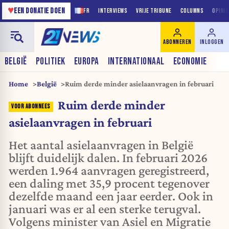
♥
EEN DONATIE DOEN
FR
INTERVIEWS
VRIJE TRIBUNE
COLUMNS
OPINI
ABONNEREN
INLOGGEN
BELGIË
POLITIEK
EUROPA
INTERNATIONAAL
ECONOMIE
Home
België
Ruim derde minder asielaanvragen in februari
Ruim derde minder
asielaanvragen in februari
Het aantal asielaanvragen in België
blijft duidelijk dalen. In februari 2026
werden 1.964 aanvragen geregistreerd,
een daling met 35,9 procent tegenover
dezelfde maand een jaar eerder. Ook in
januari was er al een sterke terugval.
Volgens minister van Asiel en Migratie