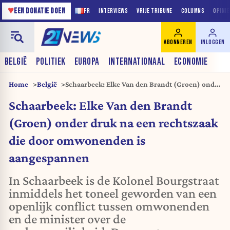
♥
EEN DONATIE DOEN
FR
INTERVIEWS
VRIJE TRIBUNE
COLUMNS
OPINI
ABONNEREN
INLOGGEN
BELGIË
POLITIEK
EUROPA
INTERNATIONAAL
ECONOMIE
Home
België
Schaarbeek: Elke Van den Brandt (Groen) onder
druk na een rechtszaak die door omwonenden
Schaarbeek: Elke Van den Brandt
is aangespannen
(Groen) onder druk na een rechtszaak
die door omwonenden is
aangespannen
In Schaarbeek is de Kolonel Bourgstraat
inmiddels het toneel geworden van een
openlijk conflict tussen omwonenden
en de minister over de