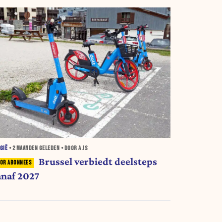
GIË
•
2 MAANDEN
GELEDEN • DOOR A JS
Brussel verbiedt deelsteps
anaf 2027