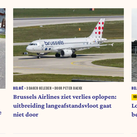
BELGIË
•
3 DAGEN
GELEDEN • DOOR PETER BACKX
BEL
Brussels Airlines ziet verlies oplopen:
uitbreiding langeafstandsvloot gaat
Lo
e
niet door
b