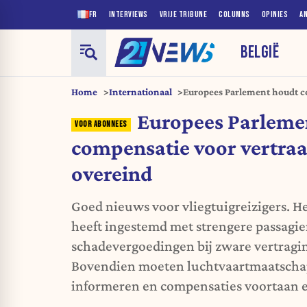
FR
INTERVIEWS
VRIJE TRIBUNE
COLUMNS
OPINIES
A
BELGIË
Home
Internationaal
Europees Parlement houdt c
vluchten overeind
Europees Parleme
compensatie voor vertra
overeind
Goed nieuws voor vliegtuigreizigers. 
heeft ingestemd met strengere passagie
schadevergoedingen bij zware vertragi
Bovendien moeten luchtvaartmaatschapp
informeren en compensaties voortaan e