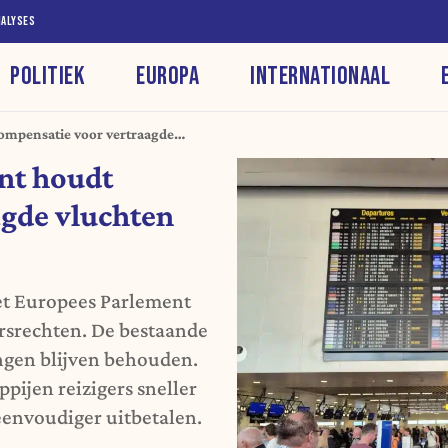
NALYSES
POLITIEK
EUROPA
INTERNATIONAAL
ompensatie voor vertraagde
nt houdt
agde vluchten
Het Europees Parlement
rsrechten. De bestaande
ngen blijven behouden.
ijen reizigers sneller
envoudiger uitbetalen.