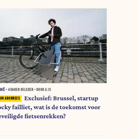
GIË
•
4 DAGEN
GELEDEN • DOOR A JS
Exclusief: Brussel, startup
cky failliet, wat is de toekomst voor
eveiligde fietsenrekken?