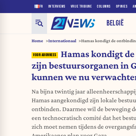
FR
INTERVIEWS
VRIJE TRIBUNE
COLUMNS
OPINIES
A
BELGIË
Home
Internationaal
Hamas kondigt de ontbindin
Gaza aan. Wat kunnen we n
Hamas kondigt de
zijn bestuursorganen in 
kunnen we nu verwachte
Na bijna twintig jaar alleenheerschappi
Hamas aangekondigd zijn lokale bestuu
ontbinden. Daarmee wil de beweging d
een technocratisch comité dat het best
zich moet nemen tijdens de overgangsfas
Amerikaanse plan voor Gaza.