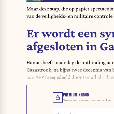
Maar deze stap, die op papier spectaculai
van de veiligheids- en militaire controle
Er wordt een s
afgesloten in G
Hamas heeft maandag de ontbinding aan
Gazastrook
, na bijna twee decennia van 
aan AFP meegedeeld door Ismaïl al-Tha
regering.
PREMIUMINHOUD
Om verder te lezen, abonneer u of gebr