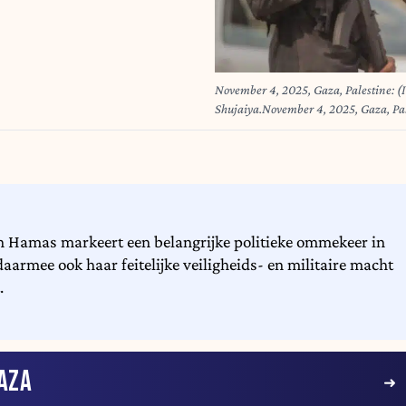
November 4, 2025, Gaza, Palestine: 
Shujaiya.November 4, 2025, Gaza, Pales
Shujaiya to retrieve the bodies believe
supervision of the International Comm
team and members of Hamas, in coordin
of the ongoing ceasefire arrangements,
bodies were transferred to a neutral lo
Image: © Hashem Zimmo/TheNEWS2 
 Hamas markeert een belangrijke politieke ommekeer in
aarmee ook haar feitelijke veiligheids- en militaire macht
.
AZA