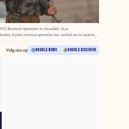
(INT) Recovery Operation in GazaÃ¢â‚¬â„¢s
tine: A joint recovery operation was carried out in eastern
d to be of Israeli soldiers. The mission was conducted under the
ittee of the Red Cross, with participation from an Egyptian
Volg ons op
GOOGLE NEWS
GOOGLE DISCOVER
ation with the Israeli army. The operation took place as part
 aiming to ensure the dignified recovery of remains. The
cation for identification and forensic examination. (Credit
via ZUMA Press Wire)