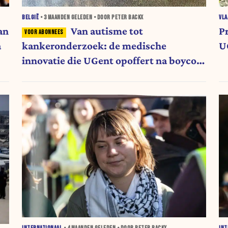
BELGIË
•
3 MAANDEN
GELEDEN • DOOR PETER BACKX
VL
an
Van autisme tot
P
a
kankeronderzoek: de medische
U
innovatie die UGent opoffert na boycot
Israël