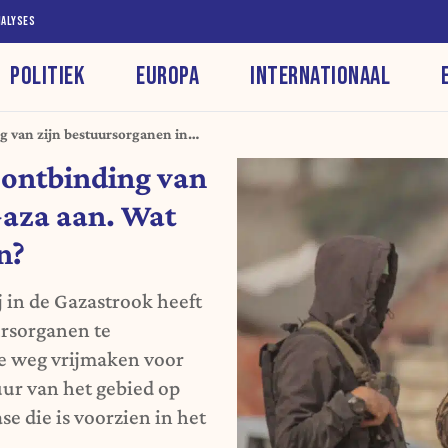
NALYSES
POLITIEK
EUROPA
INTERNATIONAAL
g van zijn bestuursorganen in
u verwachten?
 ontbinding van
Gaza aan. Wat
n?
j in de Gazastrook heeft
rsorganen te
e weg vrijmaken voor
uur van het gebied op
e die is voorzien in het