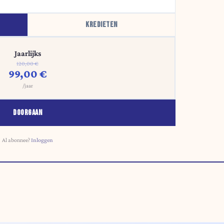
KREDIETEN
Jaarlijks
120,00 €
99,00 €
/jaar
DOORGAAN
Al abonnee?
Inloggen