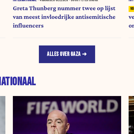
INTERNATIONAAL
•
4 MAANDEN
GELEDEN • DOOR PETER BACKX
INT
Greta Thunberg nummer twee op lijst
van meest invloedrijke antisemitische
v
influencers
o
ALLES OVER GAZA
NATIONAAL