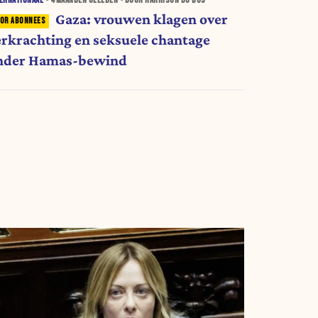
ERNATIONAAL
•
4 MAANDEN
GELEDEN • DOOR HARRISON DU BUS
Gaza: vrouwen klagen over
erkrachting en seksuele chantage
nder Hamas-bewind