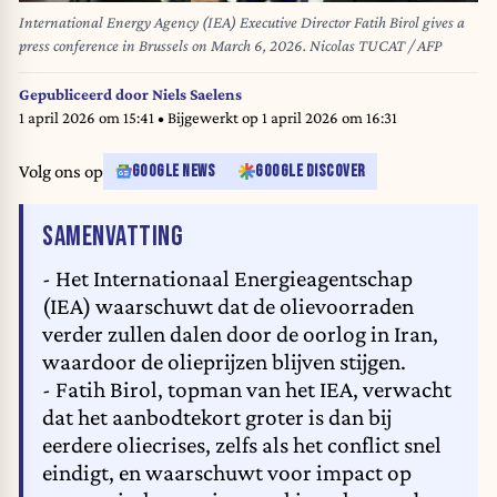
International Energy Agency (IEA) Executive Director Fatih Birol gives a
press conference in Brussels on March 6, 2026. Nicolas TUCAT / AFP
Gepubliceerd door
Niels Saelens
1 april 2026 om 15:41
• Bijgewerkt op
1 april 2026 om 16:31
Volg ons op
GOOGLE NEWS
GOOGLE DISCOVER
VAN HET ARTIKEL
SAMENVATTING
- Het Internationaal Energieagentschap
(IEA) waarschuwt dat de olievoorraden
verder zullen dalen door de oorlog in Iran,
waardoor de olieprijzen blijven stijgen.
- Fatih Birol, topman van het IEA, verwacht
dat het aanbodtekort groter is dan bij
eerdere oliecrises, zelfs als het conflict snel
eindigt, en waarschuwt voor impact op