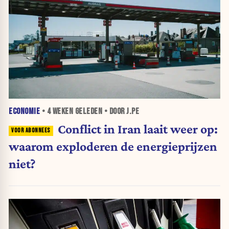
ECONOMIE
•
4 WEKEN
GELEDEN • DOOR J.PE
Conflict in Iran laait weer op:
waarom exploderen de energieprijzen
niet?