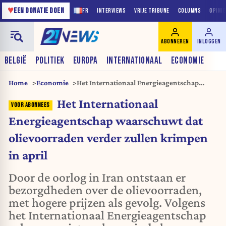
♥
EEN DONATIE DOEN
FR
INTERVIEWS
VRIJE TRIBUNE
COLUMNS
OPINI
ABONNEREN
INLOGGEN
BELGIË
POLITIEK
EUROPA
INTERNATIONAAL
ECONOMIE
Home
Economie
Het Internationaal Energieagentschap
waarschuwt dat olievoorraden verder
Het Internationaal
zullen krimpen in april
Energieagentschap waarschuwt dat
olievoorraden verder zullen krimpen
in april
Door de oorlog in Iran ontstaan er
bezorgdheden over de olievoorraden,
met hogere prijzen als gevolg. Volgens
het Internationaal Energieagentschap