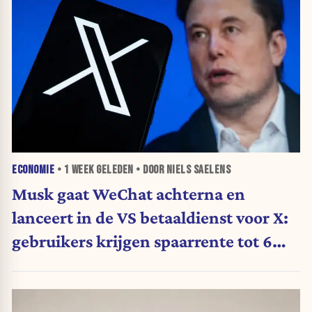
ECONOMIE
•
1 WEEK
GELEDEN • DOOR NIELS SAELENS
Musk gaat WeChat achterna en
lanceert in de VS betaaldienst voor X:
gebruikers krijgen spaarrente tot 6
procent