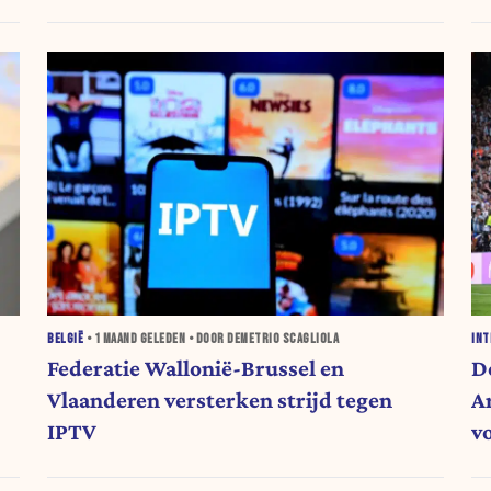
BELGIË
•
1 MAAND
GELEDEN • DOOR DEMETRIO SCAGLIOLA
INT
Federatie Wallonië-Brussel en
D
Vlaanderen versterken strijd tegen
A
IPTV
v