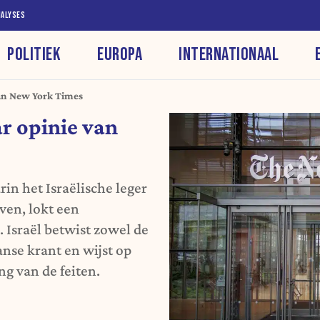
NALYSES
POLITIEK
EUROPA
INTERNATIONAAL
 van New York Times
ar opinie van
in het Israëlische leger
ven, lokt een
. Israël betwist zowel de
nse krant en wijst op
g van de feiten.