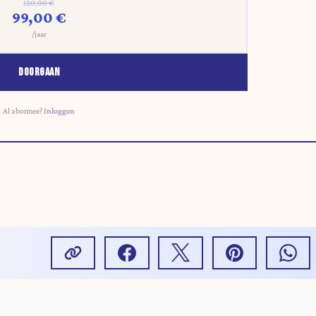
120,00 €
99,00 €
/jaar
DOORGAAN
Al abonnee?
Inloggen