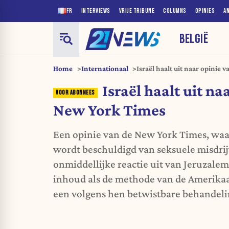
FR
INTERVIEWS
VRIJE TRIBUNE
COLUMNS
OPINIES
A
BELGIË
Home
Internationaal
Israël haalt uit naar opinie
Israël haalt uit na
New York Times
Een opinie van de New York Times, waar
wordt beschuldigd van seksuele misdrij
onmiddellijke reactie uit van Jeruzalem
inhoud als de methode van de Amerikaa
een volgens hen betwistbare behandelin