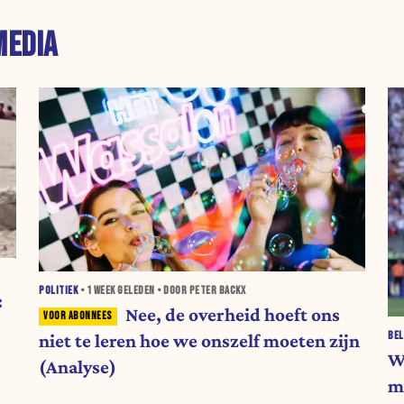
MEDIA
POLITIEK
•
1 WEEK
GELEDEN • DOOR PETER BACKX
:
Nee, de overheid hoeft ons
BEL
niet te leren hoe we onszelf moeten zijn
W
(Analyse)
m