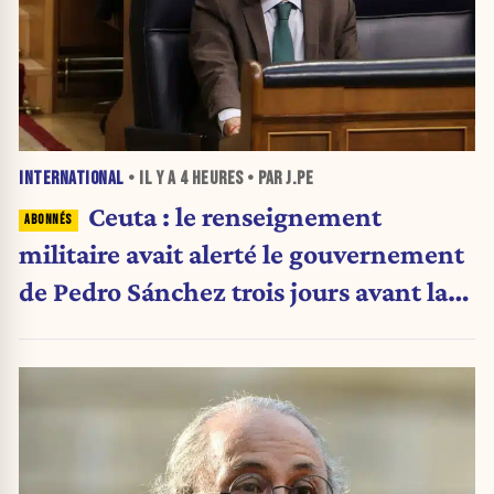
INTERNATIONAL
• IL Y A
4 HEURES
• PAR J.PE
Ceuta : le renseignement
militaire avait alerté le gouvernement
de Pedro Sánchez trois jours avant la
crise migratoire