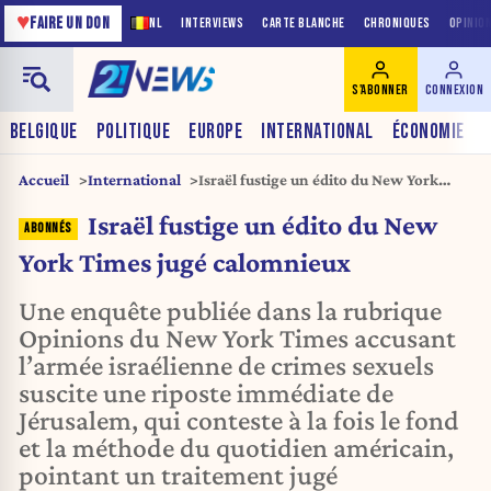
♥
FAIRE UN DON
NL
INTERVIEWS
CARTE BLANCHE
CHRONIQUES
OPINIO
S'ABONNER
CONNEXION
BELGIQUE
POLITIQUE
EUROPE
INTERNATIONAL
ÉCONOMIE
Accueil
International
Israël fustige un édito du New York
Times jugé calomnieux
Israël fustige un édito du New
York Times jugé calomnieux
Une enquête publiée dans la rubrique
Opinions du New York Times accusant
l’armée israélienne de crimes sexuels
suscite une riposte immédiate de
Jérusalem, qui conteste à la fois le fond
et la méthode du quotidien américain,
pointant un traitement jugé